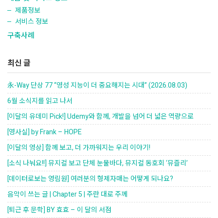
제품정보
서비스 정보
구축사례
최신 글
永-Way 단상 77 “영성 지능이 더 중요해지는 시대” (2026.08.03)
6월 소식지를 읽고 나서
[이달의 유데미 Pick!] Udemy와 함께, 개발을 넘어 더 넓은 역량으로
[영사실] by Frank – HOPE
[이달의 영상] 함께 보고, 더 가까워지는 우리 이야기!
[소식 나눠요!!] 뮤지컬 보고 단체 눈물바다, 뮤지컬 동호회 ‘뮤즐리’
[데이터로보는 영림원] 여러분의 형제자매는 어떻게 되나요?
음악이 쓰는 글 | Chapter 5 | 주란 대로 주께
[퇴근 후 문학] BY 효효 – 이 달의 서점