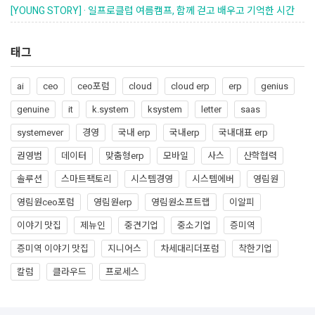
[YOUNG STORY] · 일프로클럽 여름캠프, 함께 걷고 배우고 기억한 시간
태그
ai
ceo
ceo포럼
cloud
cloud erp
erp
genius
genuine
it
k.system
ksystem
letter
saas
systemever
경영
국내 erp
국내erp
국내대표 erp
권영범
데이터
맞춤형erp
모바일
사스
산학협력
솔루션
스마트팩토리
시스템경영
시스템에버
영림원
영림원ceo포럼
영림원erp
영림원소프트랩
이알피
이야기 맛집
제뉴인
중견기업
중소기업
증미역
증미역 이야기 맛집
지니어스
차세대리더포럼
착한기업
칼럼
클라우드
프로세스