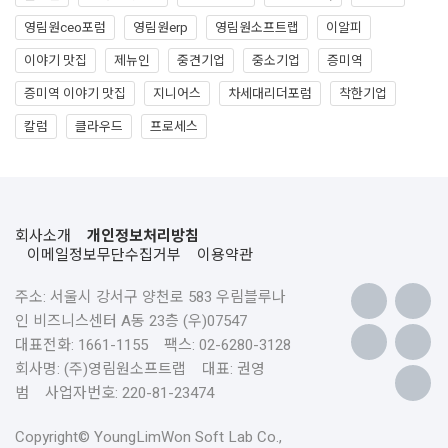
영림원ceo포럼
영림원erp
영림원소프트랩
이알피
이야기 맛집
제뉴인
중견기업
중소기업
증미역
증미역 이야기 맛집
지니어스
차세대리더포럼
착한기업
칼럼
클라우드
프로세스
회사소개
개인정보처리방침
이메일정보무단수집거부
이용약관
주소: 서울시 강서구 양천로 583 우림블루나
인 비즈니스센터 A동 23층 (우)07547
대표전화: 1661-1155 팩스: 02-6280-3128
회사명: (주)영림원소프트랩 대표: 권영
범 사업자번호: 220-81-23474
Copyright© YoungLimWon Soft Lab Co.,