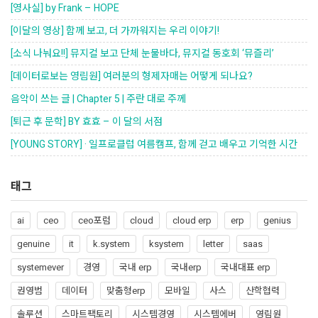
[영사실] by Frank – HOPE
[이달의 영상] 함께 보고, 더 가까워지는 우리 이야기!
[소식 나눠요!!] 뮤지컬 보고 단체 눈물바다, 뮤지컬 동호회 ‘뮤즐리’
[데이터로보는 영림원] 여러분의 형제자매는 어떻게 되나요?
음악이 쓰는 글 | Chapter 5 | 주란 대로 주께
[퇴근 후 문학] BY 효효 – 이 달의 서점
[YOUNG STORY] · 일프로클럽 여름캠프, 함께 걷고 배우고 기억한 시간
태그
ai
ceo
ceo포럼
cloud
cloud erp
erp
genius
genuine
it
k.system
ksystem
letter
saas
systemever
경영
국내 erp
국내erp
국내대표 erp
권영범
데이터
맞춤형erp
모바일
사스
산학협력
솔루션
스마트팩토리
시스템경영
시스템에버
영림원