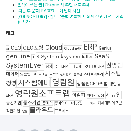
음악이 쓰는 글 | Chapter 5 | 주란 대로 주께
[퇴근 후 문학] BY 효효 – 이 달의 서점
[YOUNG STORY] · 일프로클럽 여름캠프, 함께 걷고 배우고 기억
한 시간
태그
ERP
Cloud
CEO
CEO포럼
Genius
ai
Cloud ERP
genuine
SaaS
K.System
ksystem
letter
IT
SystemEver
권영범
경영
국내ERP
국내 ERP
국내대표 ERP
시스템
사스
데이터
맞춤형ERP
스마트팩토리
모바일
산학협력
솔루션
영림원
시스템에버
경영
영림원CEO포럼
영림원
영림원소프트랩
제뉴인
이알피
ERP
이야기 맛집
중소기업
중견기업
차세대리더포럼
증미역
증미역 이야기 맛집
지니어스
클라우드
착한기업
프로세스
칼럼