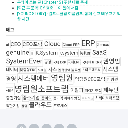
음악이 쓰는 글 | Chapter 5 | 주란 대로 주께
[퇴근 후 문학] BY 효효 – 이 달의 서점
[YOUNG STORY] · 일프로클럽 여름캠프, 함께 걷고 배우고 기억
한 시간
태그
ERP
Cloud
CEO
CEO포럼
Genius
ai
Cloud ERP
genuine
SaaS
K.System
ksystem
letter
IT
SystemEver
권영범
경영
국내ERP
국내 ERP
국내대표 ERP
시스템
사스
데이터
맞춤형ERP
스마트팩토리
모바일
산학협력
솔루션
영림원
시스템에버
경영
영림원CEO포럼
영림원
영림원소프트랩
제뉴인
이알피
ERP
이야기 맛집
중소기업
중견기업
차세대리더포럼
증미역
증미역 이야기 맛집
지니어스
클라우드
착한기업
프로세스
칼럼