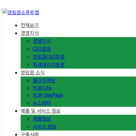
전체보기
경영지식
경영지식
CEO칼럼
영림원CEO포럼
차세대리더포럼
영림원 소식
월간마케팅
YLW Life
YLW OnePage
뉴스레터
제품 및 서비스 정보
제품정보
서비스 정보
구축사례