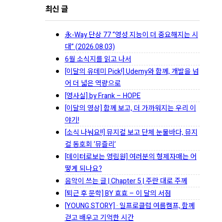
최신 글
永-Way 단상 77 “영성 지능이 더 중요해지는 시
대” (2026.08.03)
6월 소식지를 읽고 나서
[이달의 유데미 Pick!] Udemy와 함께, 개발을 넘
어 더 넓은 역량으로
[영사실] by Frank – HOPE
[이달의 영상] 함께 보고, 더 가까워지는 우리 이
야기!
[소식 나눠요!!] 뮤지컬 보고 단체 눈물바다, 뮤지
컬 동호회 ‘뮤즐리’
[데이터로보는 영림원] 여러분의 형제자매는 어
떻게 되나요?
음악이 쓰는 글 | Chapter 5 | 주란 대로 주께
[퇴근 후 문학] BY 효효 – 이 달의 서점
[YOUNG STORY] · 일프로클럽 여름캠프, 함께
걷고 배우고 기억한 시간