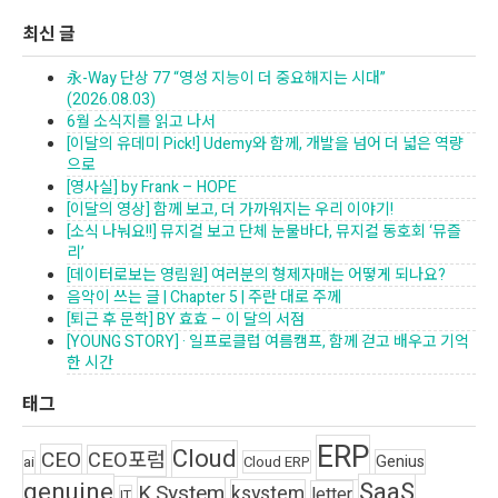
최신 글
永-Way 단상 77 “영성 지능이 더 중요해지는 시대”
(2026.08.03)
6월 소식지를 읽고 나서
[이달의 유데미 Pick!] Udemy와 함께, 개발을 넘어 더 넓은 역량
으로
[영사실] by Frank – HOPE
[이달의 영상] 함께 보고, 더 가까워지는 우리 이야기!
[소식 나눠요!!] 뮤지컬 보고 단체 눈물바다, 뮤지컬 동호회 ‘뮤즐
리’
[데이터로보는 영림원] 여러분의 형제자매는 어떻게 되나요?
음악이 쓰는 글 | Chapter 5 | 주란 대로 주께
[퇴근 후 문학] BY 효효 – 이 달의 서점
[YOUNG STORY] · 일프로클럽 여름캠프, 함께 걷고 배우고 기억
한 시간
태그
ERP
Cloud
CEO
CEO포럼
Genius
ai
Cloud ERP
genuine
SaaS
K.System
ksystem
letter
IT