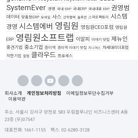
SystemEver
권영범
경영
국내ERP
국내 ERP
국내대표 ERP
시스템
사스
데이터
맞춤형ERP
스마트팩토리
모바일
산학협력
솔루션
영림원
시스템에버
경영
영림원CEO포럼
영림원
영림원소프트랩
제뉴인
이알피
ERP
이야기 맛집
중소기업
중견기업
차세대리더포럼
증미역
증미역 이야기 맛집
지니어스
클라우드
착한기업
프로세스
칼럼
회사소개
개인정보처리방침
이메일정보무단수집거부
이용약관
주소: 서울시 강서구 양천로 583 우림블루나인 비즈니스센터 A동
23층 (우)07547
대표전화: 1661-1155 팩스: 02-6280-3128