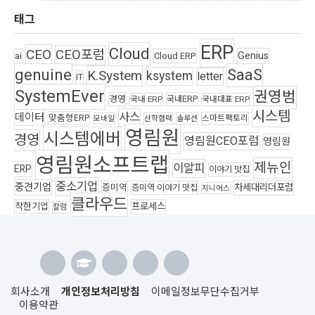
태그
ERP
Cloud
CEO
CEO포럼
Genius
ai
Cloud ERP
genuine
SaaS
K.System
ksystem
letter
IT
SystemEver
권영범
경영
국내ERP
국내 ERP
국내대표 ERP
시스템
사스
데이터
맞춤형ERP
스마트팩토리
모바일
산학협력
솔루션
영림원
시스템에버
경영
영림원CEO포럼
영림원
영림원소프트랩
제뉴인
이알피
ERP
이야기 맛집
중소기업
중견기업
차세대리더포럼
증미역
증미역 이야기 맛집
지니어스
클라우드
착한기업
프로세스
칼럼
회사소개
개인정보처리방침
이메일정보무단수집거부
이용약관