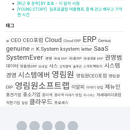
[퇴근 후 문학] BY 효효 – 이 달의 서점
[YOUNG STORY] · 일프로클럽 여름캠프, 함께 걷고 배우고 기억
한 시간
태그
ERP
Cloud
CEO
CEO포럼
Genius
ai
Cloud ERP
genuine
SaaS
K.System
ksystem
letter
IT
SystemEver
권영범
경영
국내ERP
국내 ERP
국내대표 ERP
시스템
사스
데이터
맞춤형ERP
스마트팩토리
모바일
산학협력
솔루션
영림원
시스템에버
경영
영림원CEO포럼
영림원
영림원소프트랩
제뉴인
이알피
ERP
이야기 맛집
중소기업
중견기업
차세대리더포럼
증미역
증미역 이야기 맛집
지니어스
클라우드
착한기업
프로세스
칼럼