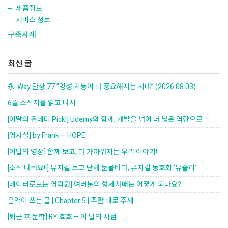
제품정보
서비스 정보
구축사례
최신 글
永-Way 단상 77 “영성 지능이 더 중요해지는 시대” (2026.08.03)
6월 소식지를 읽고 나서
[이달의 유데미 Pick!] Udemy와 함께, 개발을 넘어 더 넓은 역량으로
[영사실] by Frank – HOPE
[이달의 영상] 함께 보고, 더 가까워지는 우리 이야기!
[소식 나눠요!!] 뮤지컬 보고 단체 눈물바다, 뮤지컬 동호회 ‘뮤즐리’
[데이터로보는 영림원] 여러분의 형제자매는 어떻게 되나요?
음악이 쓰는 글 | Chapter 5 | 주란 대로 주께
[퇴근 후 문학] BY 효효 – 이 달의 서점