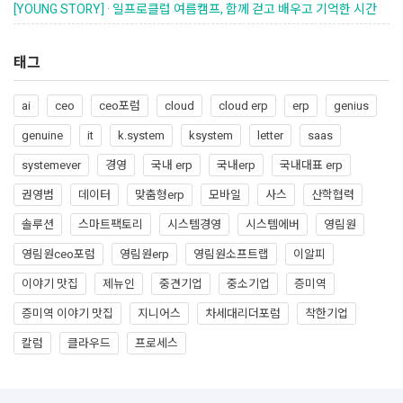
[YOUNG STORY] · 일프로클럽 여름캠프, 함께 걷고 배우고 기억한 시간
태그
ai
ceo
ceo포럼
cloud
cloud erp
erp
genius
genuine
it
k.system
ksystem
letter
saas
systemever
경영
국내 erp
국내erp
국내대표 erp
권영범
데이터
맞춤형erp
모바일
사스
산학협력
솔루션
스마트팩토리
시스템경영
시스템에버
영림원
영림원ceo포럼
영림원erp
영림원소프트랩
이알피
이야기 맛집
제뉴인
중견기업
중소기업
증미역
증미역 이야기 맛집
지니어스
차세대리더포럼
착한기업
칼럼
클라우드
프로세스