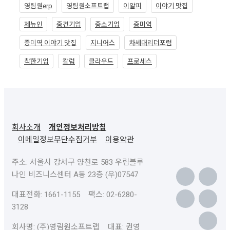
영림원erp
영림원소프트랩
이알피
이야기 맛집
제뉴인
중견기업
중소기업
증미역
증미역 이야기 맛집
지니어스
차세대리더포럼
착한기업
칼럼
클라우드
프로세스
회사소개
개인정보처리방침
이메일정보무단수집거부
이용약관
주소: 서울시 강서구 양천로 583 우림블루
나인 비즈니스센터 A동 23층 (우)07547
대표전화: 1661-1155 팩스: 02-6280-
3128
회사명: (주)영림원소프트랩 대표: 권영