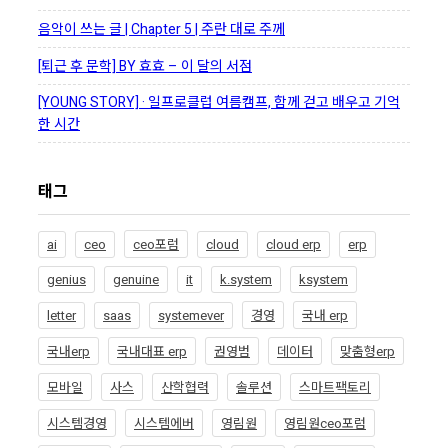
음악이 쓰는 글 | Chapter 5 | 주란 대로 주께
[퇴근 후 문학] BY 효효 – 이 달의 서점
[YOUNG STORY] · 일프로클럽 여름캠프, 함께 걷고 배우고 기억
한 시간
태그
ai
ceo
ceo포럼
cloud
cloud erp
erp
genius
genuine
it
k.system
ksystem
letter
saas
systemever
경영
국내 erp
국내erp
국내대표 erp
권영범
데이터
맞춤형erp
모바일
사스
산학협력
솔루션
스마트팩토리
시스템경영
시스템에버
영림원
영림원ceo포럼