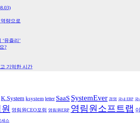
.03)
넓은 역량으로
 ‘뮤즐리’
요?
배우고 기억한 시간
SystemEver
SaaS
K.System
ksystem
letter
경영
국
국내 ERP
영림원소프트랩
림원
영림원CEO포럼
영림원ERP
로세스