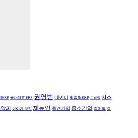
권영범
사스
데이터
내ERP
맞춤형ERP
국내대표 ERP
모바일
제뉴인
이알피
중소기업
중견기업
이야기 맛집
증미역
증