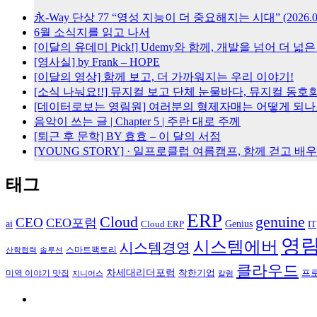
永-Way 단상 77 “영성 지능이 더 중요해지는 시대” (2026.08
6월 소식지를 읽고 나서
[이달의 유데미 Pick!] Udemy와 함께, 개발을 넘어 더 
[영사실] by Frank – HOPE
[이달의 영상] 함께 보고, 더 가까워지는 우리 이야기!
[소식 나눠요!!] 뮤지컬 보고 단체 눈물바다, 뮤지컬 동호회
[데이터로보는 영림원] 여러분의 형제자매는 어떻게 되나
음악이 쓰는 글 | Chapter 5 | 주란 대로 주께
[퇴근 후 문학] BY 효효 – 이 달의 서점
[YOUNG STORY] · 일프로클럽 여름캠프, 함께 걷고 
태그
ERP
Cloud
genuine
CEO
CEO포럼
Genius
ai
Cloud ERP
IT
영
시스템에버
시스템경영
스마트팩토리
산학협력
솔루션
클라우드
차세대리더포럼
착한기업
프
미역 이야기 맛집
칼럼
지니어스