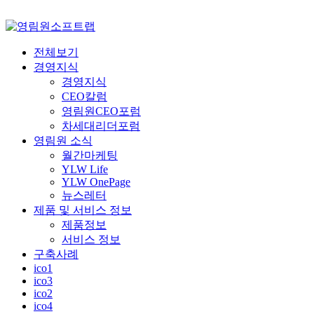
전체보기
경영지식
경영지식
CEO칼럼
영림원CEO포럼
차세대리더포럼
영림원 소식
월간마케팅
YLW Life
YLW OnePage
뉴스레터
제품 및 서비스 정보
제품정보
서비스 정보
구축사례
ico1
ico3
ico2
ico4