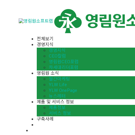
전체보기
경영지식
경영지식
CEO칼럼
영림원CEO포럼
차세대리더포럼
영림원 소식
월간마케팅
YLW Life
YLW OnePage
뉴스레터
제품 및 서비스 정보
제품정보
서비스 정보
구축사례