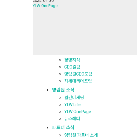
2025. 04. 30
YLW OnePage
Search
for:
카테고리
전체보기
경영지식
경영지식
CEO칼럼
영림원CEO포럼
차세대리더포럼
영림원 소식
월간마케팅
YLW Life
YLW OnePage
뉴스레터
파트너 소식
영림원 파트너 소개