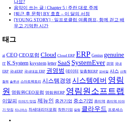
나요?
음악이 쓰는 글 | Chapter 5 | 주란 대로 주께
[퇴근 후 문학] BY 효효 – 이 달의 서점
[YOUNG STORY] · 일프로클럽 여름캠프, 함께 걷고 배
우고 기억한 시간
태그
ERP
Cloud
genuine
CEO
CEO포럼
Genius
ai
Cloud ERP
SystemEver
SaaS
K.System
ksystem
letter
IT
경영
국내
권영범
사스
데이터
국내ERP
맞춤형ERP
ERP
국내대표 ERP
모바일
산학
영림
시스템에버
시스템경영
스마트팩토리
협력
솔루션
영림원소프트랩
원
영림원CEO포럼
영림원ERP
제뉴인
이알피
중소기업
중견기업
이야기 맛집
증미역
증미역 이야
클라우드
차세대리더포럼
착한기업
프로세스
기 맛집
칼럼
지니어스