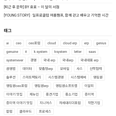
[퇴근 후 문학] BY 효효 – 이 달의 서점
[YOUNG STORY] · 일프로클럽 여름캠프, 함께 걷고 배우고 기억한 시간
태그
ai
ceo
ceo포럼
cloud
cloud erp
erp
genius
genuine
it
k.system
ksystem
letter
saas
systemever
경영
국내 erp
국내erp
국내대표 erp
권영범
데이터
맞춤형erp
모바일
사스
산학협력
솔루션
스마트팩토리
시스템경영
시스템에버
영림원
영림원ceo포럼
영림원erp
영림원소프트랩
이알피
이야기 맛집
제뉴인
중견기업
중소기업
증미역
증미역 이야기 맛집
지니어스
차세대리더포럼
착한기업
칼럼
클라우드
프로세스