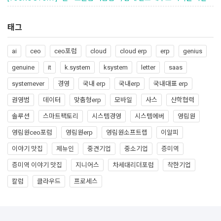
태그
ai
ceo
ceo포럼
cloud
cloud erp
erp
genius
genuine
it
k.system
ksystem
letter
saas
systemever
경영
국내 erp
국내erp
국내대표 erp
권영범
데이터
맞춤형erp
모바일
사스
산학협력
솔루션
스마트팩토리
시스템경영
시스템에버
영림원
영림원ceo포럼
영림원erp
영림원소프트랩
이알피
이야기 맛집
제뉴인
중견기업
중소기업
증미역
증미역 이야기 맛집
지니어스
차세대리더포럼
착한기업
칼럼
클라우드
프로세스