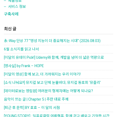
제품정보
서비스 정보
구축사례
최신 글
永-Way 단상 77 “영성 지능이 더 중요해지는 시대” (2026.08.03)
6월 소식지를 읽고 나서
[이달의 유데미 Pick!] Udemy와 함께, 개발을 넘어 더 넓은 역량으로
[영사실] by Frank – HOPE
[이달의 영상] 함께 보고, 더 가까워지는 우리 이야기!
[소식 나눠요!!] 뮤지컬 보고 단체 눈물바다, 뮤지컬 동호회 ‘뮤즐리’
[데이터로보는 영림원] 여러분의 형제자매는 어떻게 되나요?
음악이 쓰는 글 | Chapter 5 | 주란 대로 주께
[퇴근 후 문학] BY 효효 – 이 달의 서점
[YOUNG STORY] · 일프로클럽 여름캠프, 함께 걷고 배우고 기억한 시간