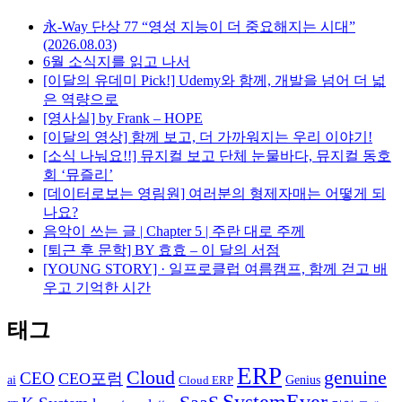
永-Way 단상 77 “영성 지능이 더 중요해지는 시대”
(2026.08.03)
6월 소식지를 읽고 나서
[이달의 유데미 Pick!] Udemy와 함께, 개발을 넘어 더 넓
은 역량으로
[영사실] by Frank – HOPE
[이달의 영상] 함께 보고, 더 가까워지는 우리 이야기!
[소식 나눠요!!] 뮤지컬 보고 단체 눈물바다, 뮤지컬 동호
회 ‘뮤즐리’
[데이터로보는 영림원] 여러분의 형제자매는 어떻게 되
나요?
음악이 쓰는 글 | Chapter 5 | 주란 대로 주께
[퇴근 후 문학] BY 효효 – 이 달의 서점
[YOUNG STORY] · 일프로클럽 여름캠프, 함께 걷고 배
우고 기억한 시간
태그
ERP
Cloud
genuine
CEO
CEO포럼
Genius
ai
Cloud ERP
SystemEver