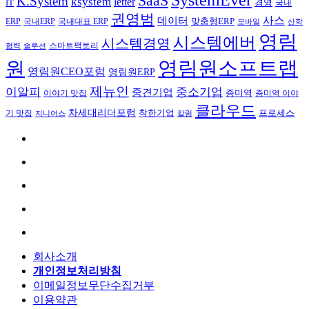
SaaS
K.System
ksystem
letter
IT
경영
국내
권영범
사스
데이터
국내ERP
맞춤형ERP
ERP
국내대표 ERP
모바일
산학
영림
시스템에버
시스템경영
스마트팩토리
협력
솔루션
영림원소프트랩
원
영림원CEO포럼
영림원ERP
제뉴인
이알피
중소기업
중견기업
이야기 맛집
증미역
증미역 이야
클라우드
차세대리더포럼
착한기업
프로세스
기 맛집
칼럼
지니어스
회사소개
개인정보처리방침
이메일정보무단수집거부
이용약관