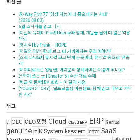
최신 글
永-Way 단상 77 “영성 지능이 더 중요해지는 시대”
(2026.08.03)
6월 소식지를 읽고 나서
[이달의 유데미 Pick!] Udemy와 함께, 개발을 넘어 더 넓은 역량
으로
[영사실] by Frank – HOPE
[이달의 영상] 함께 보고, 더 가까워지는 우리 이야기!
[소식 나눠요!!] 뮤지컬 보고 단체 눈물바다, 뮤지컬 동호회 ‘뮤즐
리’
[데이터로보는 영림원] 여러분의 형제자매는 어떻게 되나요?
음악이 쓰는 글 | Chapter 5 | 주란 대로 주께
[퇴근 후 문학] BY 효효 – 이 달의 서점
[YOUNG STORY] · 일프로클럽 여름캠프, 함께 걷고 배우고 기억
한 시간
태그
ERP
Cloud
CEO
CEO포럼
Genius
ai
Cloud ERP
genuine
SaaS
K.System
ksystem
letter
IT