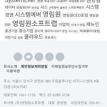
SystemEver
권영범
경영
국내ERP
국내 ERP
국내대표 ERP
시스템
사스
데이터
맞춤형ERP
스마트팩토리
모바일
산학협력
솔루션
영림원
시스템에버
경영
영림원CEO포럼
영림원
영림원소프트랩
제뉴인
이알피
ERP
이야기 맛집
중소기업
중견기업
차세대리더포럼
증미역
증미역 이야기 맛집
지니어스
클라우드
착한기업
프로세스
칼럼
회사소개
개인정보처리방침
이메일정보무단수집거부
이용약관
주소: 서울시 강서구 양천로 583 우림블루나인 비즈니스센터 A동
23층 (우)07547
대표전화: 1661-1155 팩스: 02-6280-3128
회사명: (주)영림원소프트랩 대표: 권영범 사업자번호: 220-81-