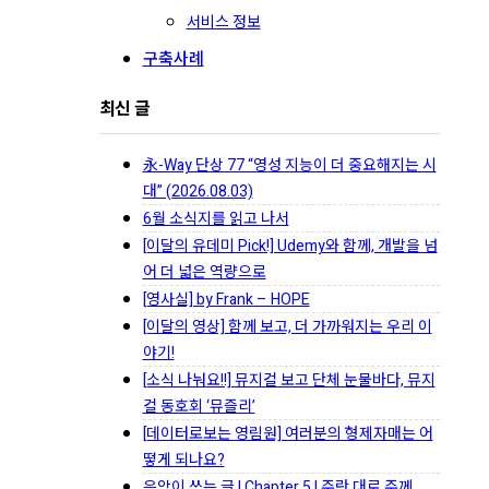
서비스 정보
구축사례
최신 글
永-Way 단상 77 “영성 지능이 더 중요해지는 시
대” (2026.08.03)
6월 소식지를 읽고 나서
[이달의 유데미 Pick!] Udemy와 함께, 개발을 넘
어 더 넓은 역량으로
[영사실] by Frank – HOPE
[이달의 영상] 함께 보고, 더 가까워지는 우리 이
야기!
[소식 나눠요!!] 뮤지컬 보고 단체 눈물바다, 뮤지
컬 동호회 ‘뮤즐리’
[데이터로보는 영림원] 여러분의 형제자매는 어
떻게 되나요?
음악이 쓰는 글 | Chapter 5 | 주란 대로 주께