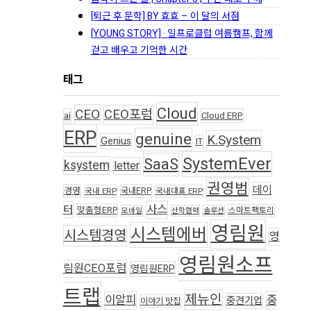
[퇴근 후 문학] BY 효효 – 이 달의 서점
[YOUNG STORY] · 일프로클럽 여름캠프, 함께
걷고 배우고 기억한 시간
태그
Cloud
CEO
CEO포럼
ai
Cloud ERP
ERP
genuine
K.System
Genius
IT
SystemEver
SaaS
ksystem
letter
권영범
데이
경영
국내ERP
국내 ERP
국내대표 ERP
사스
터
맞춤형ERP
스마트팩토리
모바일
산학협력
솔루션
영림원
시스템에버
시스템경영
영
영림원소프
림원CEO포럼
영림원ERP
트랩
제뉴인
이알피
중
중견기업
이야기 맛집