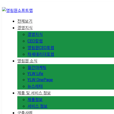
전체보기
경영지식
경영지식
CEO칼럼
영림원CEO포럼
차세대리더포럼
영림원 소식
월간마케팅
YLW Life
YLW OnePage
뉴스레터
제품 및 서비스 정보
제품정보
서비스 정보
구축사례