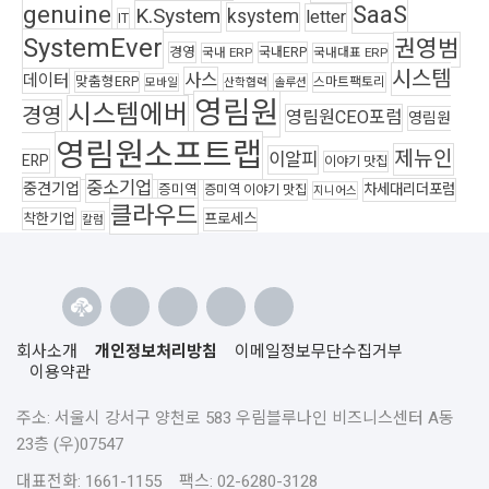
genuine
SaaS
K.System
ksystem
letter
IT
SystemEver
권영범
경영
국내ERP
국내 ERP
국내대표 ERP
시스템
사스
데이터
맞춤형ERP
스마트팩토리
모바일
산학협력
솔루션
영림원
시스템에버
경영
영림원CEO포럼
영림원
영림원소프트랩
제뉴인
이알피
ERP
이야기 맛집
중소기업
중견기업
차세대리더포럼
증미역
증미역 이야기 맛집
지니어스
클라우드
착한기업
프로세스
칼럼
회사소개
개인정보처리방침
이메일정보무단수집거부
이용약관
주소: 서울시 강서구 양천로 583 우림블루나인 비즈니스센터 A동
23층 (우)07547
대표전화: 1661-1155 팩스: 02-6280-3128