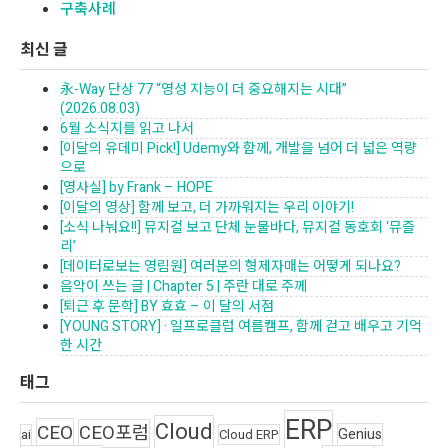
구축사례
최신 글
永-Way 단상 77 “영성 지능이 더 중요해지는 시대”
(2026.08.03)
6월 소식지를 읽고 나서
[이달의 유데미 Pick!] Udemy와 함께, 개발을 넘어 더 넓은 역량
으로
[영사실] by Frank – HOPE
[이달의 영상] 함께 보고, 더 가까워지는 우리 이야기!
[소식 나눠요!!] 뮤지컬 보고 단체 눈물바다, 뮤지컬 동호회 ‘뮤즐
리’
[데이터로보는 영림원] 여러분의 형제자매는 어떻게 되나요?
음악이 쓰는 글 | Chapter 5 | 주란 대로 주께
[퇴근 후 문학] BY 효효 – 이 달의 서점
[YOUNG STORY] · 일프로클럽 여름캠프, 함께 걷고 배우고 기억
한 시간
태그
ERP
Cloud
CEO
CEO포럼
Genius
ai
Cloud ERP