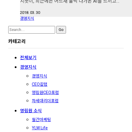
지듯이, 최근에는 어느새 훌쩍 다가온 AI를 느끼고…
2018. 03. 30
경영지식
Search
for:
카테고리
전체보기
경영지식
경영지식
CEO칼럼
영림원CEO포럼
차세대리더포럼
영림원 소식
월간마케팅
YLW Life