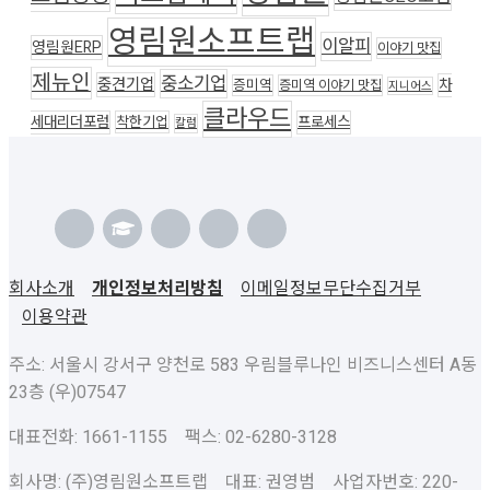
영림원소프트랩
이알피
영림원ERP
이야기 맛집
제뉴인
중소기업
중견기업
차
증미역
증미역 이야기 맛집
지니어스
클라우드
세대리더포럼
착한기업
프로세스
칼럼
회사소개
개인정보처리방침
이메일정보무단수집거부
이용약관
주소: 서울시 강서구 양천로 583 우림블루나인 비즈니스센터 A동
23층 (우)07547
대표전화: 1661-1155 팩스: 02-6280-3128
회사명: (주)영림원소프트랩 대표: 권영범 사업자번호: 220-