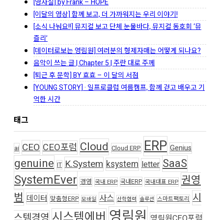
[영사실] by Frank – HOPE
[이달의 영상] 함께 보고, 더 가까워지는 우리 이야기!
[소식 나눠요!!] 뮤지컬 보고 단체 눈물바다, 뮤지컬 동호회 ‘뮤
즐리’
[데이터로보는 영림원] 여러분의 형제자매는 어떻게 되나요?
음악이 쓰는 글 | Chapter 5 | 주란 대로 주께
[퇴근 후 문학] BY 효효 – 이 달의 서점
[YOUNG STORY] · 일프로클럽 여름캠프, 함께 걷고 배우고 기
억한 시간
태그
ERP
Cloud
CEO
CEO포럼
Genius
ai
Cloud ERP
genuine
SaaS
K.System
ksystem
letter
IT
SystemEver
권영
경영
국내ERP
국내 ERP
국내대표 ERP
범
시
사스
데이터
맞춤형ERP
스마트팩토리
모바일
산학협력
솔루션
영림원
시스템에버
스템경영
영림원CEO포럼