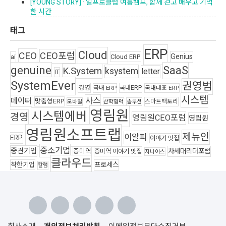
[YOUNG STORY] · 일프로클럽 여름캠프, 함께 걷고 배우고 기억
한 시간
태그
ERP
Cloud
CEO
CEO포럼
Genius
ai
Cloud ERP
genuine
SaaS
K.System
ksystem
letter
IT
SystemEver
권영범
경영
국내ERP
국내 ERP
국내대표 ERP
시스템
사스
데이터
맞춤형ERP
스마트팩토리
모바일
산학협력
솔루션
영림원
시스템에버
경영
영림원CEO포럼
영림원
영림원소프트랩
제뉴인
이알피
ERP
이야기 맛집
중소기업
중견기업
차세대리더포럼
증미역
증미역 이야기 맛집
지니어스
클라우드
착한기업
프로세스
칼럼