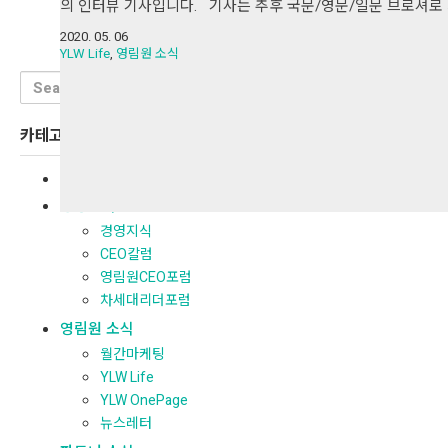
의 인터뷰 기사입니다. 기사는 추후 국문/영문/일문 브로셔로 
2020. 05. 06
YLW Life
,
영림원 소식
Search
for:
카테고리
전체보기
경영지식
경영지식
CEO칼럼
영림원CEO포럼
차세대리더포럼
영림원 소식
월간마케팅
YLW Life
YLW OnePage
뉴스레터