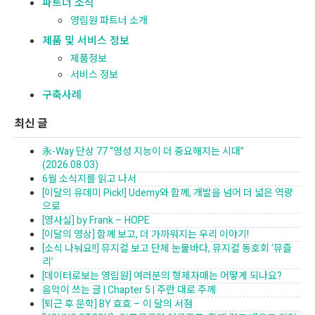
파트너 소식
영림원 파트너 소개
제품 및 서비스 정보
제품정보
서비스 정보
구축사례
최신 글
永-Way 단상 77 “영성 지능이 더 중요해지는 시대”
(2026.08.03)
6월 소식지를 읽고 나서
[이달의 유데미 Pick!] Udemy와 함께, 개발을 넘어 더 넓은 역량
으로
[영사실] by Frank – HOPE
[이달의 영상] 함께 보고, 더 가까워지는 우리 이야기!
[소식 나눠요!!] 뮤지컬 보고 단체 눈물바다, 뮤지컬 동호회 ‘뮤즐
리’
[데이터로보는 영림원] 여러분의 형제자매는 어떻게 되나요?
음악이 쓰는 글 | Chapter 5 | 주란 대로 주께
[퇴근 후 문학] BY 효효 – 이 달의 서점