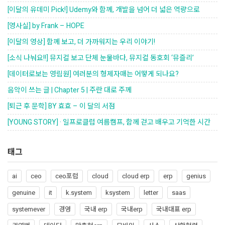
[이달의 유데미 Pick!] Udemy와 함께, 개발을 넘어 더 넓은 역량으로
[영사실] by Frank – HOPE
[이달의 영상] 함께 보고, 더 가까워지는 우리 이야기!
[소식 나눠요!!] 뮤지컬 보고 단체 눈물바다, 뮤지컬 동호회 ‘뮤즐리’
[데이터로보는 영림원] 여러분의 형제자매는 어떻게 되나요?
음악이 쓰는 글 | Chapter 5 | 주란 대로 주께
[퇴근 후 문학] BY 효효 – 이 달의 서점
[YOUNG STORY] · 일프로클럽 여름캠프, 함께 걷고 배우고 기억한 시간
태그
ai
ceo
ceo포럼
cloud
cloud erp
erp
genius
genuine
it
k.system
ksystem
letter
saas
systemever
경영
국내 erp
국내erp
국내대표 erp