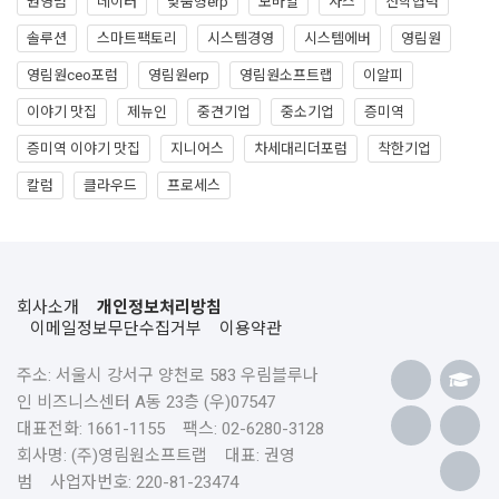
권영범
데이터
맞춤형erp
모바일
사스
산학협력
솔루션
스마트팩토리
시스템경영
시스템에버
영림원
영림원ceo포럼
영림원erp
영림원소프트랩
이알피
이야기 맛집
제뉴인
중견기업
중소기업
증미역
증미역 이야기 맛집
지니어스
차세대리더포럼
착한기업
칼럼
클라우드
프로세스
회사소개
개인정보처리방침
이메일정보무단수집거부
이용약관
주소: 서울시 강서구 양천로 583 우림블루나
인 비즈니스센터 A동 23층 (우)07547
대표전화: 1661-1155 팩스: 02-6280-3128
회사명: (주)영림원소프트랩 대표: 권영
범 사업자번호: 220-81-23474