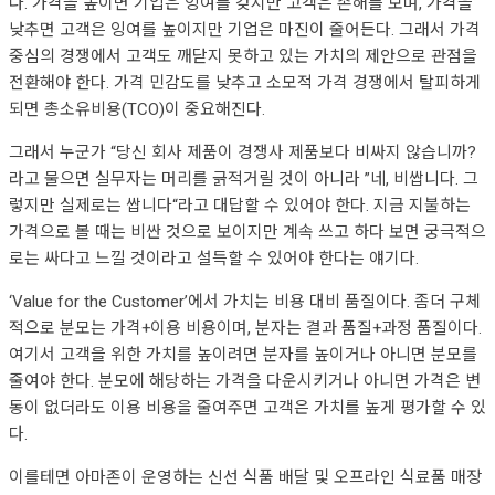
다. 가격을 높이면 기업은 잉여를 갖지만 고객은 손해를 보며, 가격을
낮추면 고객은 잉여를 높이지만 기업은 마진이 줄어든다. 그래서 가격
중심의 경쟁에서 고객도 깨닫지 못하고 있는 가치의 제안으로 관점을
전환해야 한다. 가격 민감도를 낮추고 소모적 가격 경쟁에서 탈피하게
되면 총소유비용(TCO)이 중요해진다.
그래서 누군가 “당신 회사 제품이 경쟁사 제품보다 비싸지 않습니까?
라고 물으면 실무자는 머리를 긁적거릴 것이 아니라 ”네, 비쌉니다. 그
렇지만 실제로는 쌉니다“라고 대답할 수 있어야 한다. 지금 지불하는
가격으로 볼 때는 비싼 것으로 보이지만 계속 쓰고 하다 보면 궁극적으
로는 싸다고 느낄 것이라고 설득할 수 있어야 한다는 얘기다.
‘Value for the Customer’에서 가치는 비용 대비 품질이다. 좀더 구체
적으로 분모는 가격+이용 비용이며, 분자는 결과 품질+과정 품질이다.
여기서 고객을 위한 가치를 높이려면 분자를 높이거나 아니면 분모를
줄여야 한다. 분모에 해당하는 가격을 다운시키거나 아니면 가격은 변
동이 없더라도 이용 비용을 줄여주면 고객은 가치를 높게 평가할 수 있
다.
이를테면 아마존이 운영하는 신선 식품 배달 및 오프라인 식료품 매장