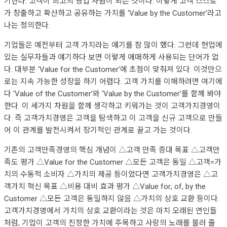
기한다. 고객이 최고의 영업 사원이 되는 것이다. 이렇게 고객 스스로
가 창출하고 확산하고 공유하는 가치를 ‘Value by the Customer’라고
나는 정의한다.
기업들은 예전부터 고객 가치라는 얘기를 참 많이 했다. 그런데 현업에
있는 실무자들과 얘기하다 보면 이렇게 애매하게 사용되는 단어가 없
다. 대부분 ‘Value for the Customer’에 초점이 맞춰져 있다. 이것만으
로는 지속 가능한 성장을 하기 어렵다. 고객 가치를 이해하려면 여기에
다 ‘Value of the Customer’와 ‘Value by the Customer’를 함께 봐야
한다. 이 세가지 차원을 함께 생각하고 키워가는 것이 고객가치경영이
다. 즉 고객가치경영은 고객을 탐색하고 이 고객을 신규 고객으로 만들
어 이 관계를 발전시켜서 장기적인 관계로 끌고 가는 것이다.
기존의 고객만족경영의 핵심 개념이 △고객 만족 증대 목표 △고객만
족도 평가 △Value for the Customer △모든 고객은 동일 △고객=가
치의 수동적 소비자 △가치의 제공 등이었다면 고객가치경영은 △고
객가치 혁신 목표 △비용 대비 효과 평가 △Value for, of, by the
Customer △모든 고객은 동일하지 않음 △가치의 상호 교환 등이다.
고객가치경영에서 가치의 상호 교환이라는 것은 마치 오래된 연인들
처럼, 기업이 고객의 진정한 가치에 주목하고 사랑의 노래를 불러 줄