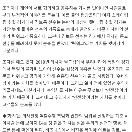
조직이나 개인이 서로 협의하고 공유하는 가치를 벗어나면 사람들로
부터 부정적인 이야기를 듣는다. 예를 들면 평창올림픽 여자 스케이팅
팀 추월 경기에서 김보름 선수는 논란의 대상이 됐다. 팀 추월 경기는
가장 늦게 들어온 선수의 기록으로 승패가 결정되기 때문에 세명의 선
수가 팀워크가 중요하다. 그런데 김보름 선수는 경기에서 뒤쳐진 동료
선수를 배려하지 못해 눈총을 받았다. ‘팀워크’라는 가치를 벗어났기
때문이다.
또다른 예도 있다. 2018년 러시아 월드컵에서 우리나라와 독일의 경기
에서 독일의 골기퍼 노이어 선수는 원성과 야유를 받았다. 골기퍼가 골
문을 비워놓고 공격에 가담해 손흥민 선수에게 골을 허용했다. ‘수비와
방어’라는 가치를 벗어났기 때문이다. 그리고 얼마 전에 있었던 수입차
리콜사태도 마찬가지다. 수입차를 사는 이유는 무엇보다 ‘안전성’이라
는 가치 때문이다. 그런데 그 수입차가 ‘안전성’이라는 가치를 벗어나
고객들의 분노를 샀다.
◆‘가치’는 의사결정·역할수행·책임과 권한의 범위를 설정하는 기준 =
이처럼 눈에 보이지 않는 것 같은 가치는 실은 우리의 실천과 행동, 태
도를 통해 확인이 된다. 비즈니스에서 비전은 목적에 이르는 경로, 수