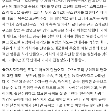
쿠스의 군대는 로마군을 수 차례 격파하며 승승장구했지만 크라수스
군단에 패배하고 죽음의 위기를 맞았다. 그런데 로마군은 스파르타쿠
스의 얼굴을 몰랐다. 그래서 누가 스파르타쿠스인지를 말한다면 자비
를 베풀어 목숨을 보전해주겠다는 회유책을 썼다. 그러자 노예군 속에
서 “내가 스파르타쿠스다”라며 속속 일어서자 로마군은 진짜 스파르타
쿠스를 찾을 수 없었고 6천명의 노예군은 십자가 처형을 당했다. 가치
가 제대로 작동되고 공유되는 장면이다. 가치는 행동을 일관성있게 만
들고 중요한 결정에서 용기있는 결정을 하도록 안내하는 역할을 한다.
자유가 최상의 가치라는 신념은 노예군들이 목숨을 버릴 만큼의 헌신
적인 행동을 하게 만들었다. 가치의 가장 확신한 증거는 실천하는 것이
며, 그래야만 조직 안에서 가치가 진정성있게 작동한다.
◆가치지향적인 조직은 어떻게 만들어지는가? = 조직 구성원의 변화
에 대한 태도는 무관심, 불응, 순종, 참여, 헌신 등 다섯가지로 나타난
다. 이 가운데 순종은 마지못한 순종, 형식적인 순종, 진정한 순종으로
나눌 수 있다. 진정한 순종의 태도를 보이는 사람은 긍정적이고, 낙관
적이며, 솔선수범하고, 필요한 규칙도 잘 준수한다. 헌신적인 사람은
게임의 규칙에 따라 움직이지 않고 게임을 책임진다. 만약 게임 규칙이
비전 달성에 방해가 된다면 규칙을 바꿀 방법을 어떻게든 찾아낸다. 순