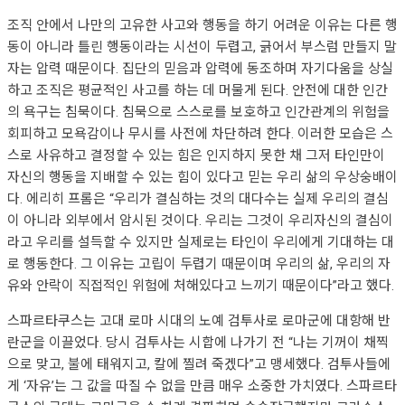
조직 안에서 나만의 고유한 사고와 행동을 하기 어려운 이유는 다른 행
동이 아니라 틀린 행동이라는 시선이 두렵고, 긁어서 부스럼 만들지 말
자는 압력 때문이다. 집단의 믿음과 압력에 동조하며 자기다움을 상실
하고 조직은 평균적인 사고를 하는 데 머물게 된다. 안전에 대한 인간
의 욕구는 침묵이다. 침묵으로 스스로를 보호하고 인간관계의 위험을
회피하고 모욕감이나 무시를 사전에 차단하려 한다. 이러한 모습은 스
스로 사유하고 결정할 수 있는 힘은 인지하지 못한 채 그저 타인만이
자신의 행동을 지배할 수 있는 힘이 있다고 믿는 우리 삶의 우상숭배이
다. 에리히 프롬은 “우리가 결심하는 것의 대다수는 실제 우리의 결심
이 아니라 외부에서 암시된 것이다. 우리는 그것이 우리자신의 결심이
라고 우리를 설득할 수 있지만 실제로는 타인이 우리에게 기대하는 대
로 행동한다. 그 이유는 고립이 두렵기 때문이며 우리의 삶, 우리의 자
유와 안락이 직접적인 위험에 처해있다고 느끼기 때문이다”라고 했다.
스파르타쿠스는 고대 로마 시대의 노예 검투사로 로마군에 대항해 반
란군을 이끌었다. 당시 검투사는 시합에 나가기 전 “나는 기꺼이 채찍
으로 맞고, 불에 태워지고, 칼에 찔려 죽겠다”고 맹세했다. 검투사들에
게 ‘자유’는 그 값을 따질 수 없을 만큼 매우 소중한 가치였다. 스파르타