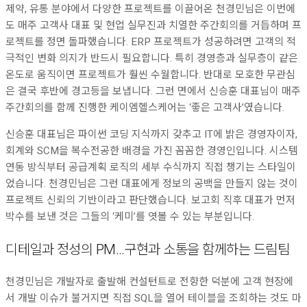
제약, 유통 분야에서 다양한 프로젝트를 이끌어온 천경민님은 이번에
도 매주 고객사 대표 및 현업 실무진과 치열한 주간회의를 거듭하며 프
로젝트를 정면 돌파했습니다. ERP 프로젝트가 성공하려면 고객의 적
극적인 변화 의지가 반드시 필요합니다. 특히 경영층과 실무층이 같은
온도로 움직이면 프로젝트가 훨씬 수월합니다. 반대로 모호한 무관심
은 결국 후반에 경고등을 보냅니다. 그런 면에서 신승훈 대표님이 매주
주간회의를 함께 진행한 케이엠헬스케어는 ‘좋은 고객사’였습니다.
신승훈 대표님은 파이썬 코딩 지식까지 갖추고 IT에 밝은 경영자이자,
회계와 SCM을 복수전공한 배경을 가진 꼼꼼한 경영인입니다. 시스템
연동 방식부터 공급계획 로직의 세부 수식까지 직접 챙기는 스타일이
었습니다. 천경민님은 그런 대표에게 정보의 공백을 만들지 않는 것이
프로젝트 신뢰의 기반이라고 판단했습니다. 보고회 직후 대표가 먼저
박수를 보낸 것은 그들의 ‘케미’를 엿볼 수 있는 부분입니다.
디테일과 정성의 PM…구현과 소통을 함께하는 드림팀
천경민님은 개발자로 출발해 컨설턴트로 전향한 덕분에 고객 현장에
서 개발 이슈가 불거지면 직접 SQL을 열어 테이블을 조회하는 것도 마