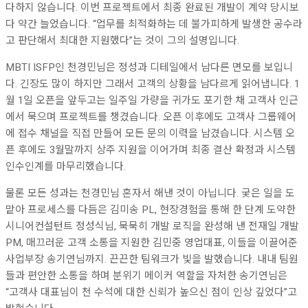
다하지 않습니다. 이번 프로젝트에서 최종 완료된 개발이 계약 당시보
다 약간 늘었습니다. “업무를 최적화하는 데 불가피하게 발생한 공수라
고 판단해서 최대한 지원했다”는 것이 그의 설명입니다.
MBTI ISFP인 천경민님은 정성과 디테일에서 남다른 면모를 보입니
다. 긴장도 많이 하지만 그래서 고객의 상황을 남다르게 읽어냅니다. 1
월 1일 오픈을 앞두고는 일주일 가량을 귀가도 포기한 채 고객사 인근
에서 묵으며 프로젝트를 챙겼습니다. 오픈 이후에도 고객사 그룹웨어
에 접수 채널을 직접 만들어 모든 문의 이력을 남겼습니다. 시스템 오
픈 후에도 3월말까지 상주 지원을 이어가며 최종 결산 확정과 시스템
인수인계를 마무리했습니다.
물론 모든 성과는 천경민님 혼자서 해낸 것이 아닙니다. 궂은 일을 도
맡아 프로세스를 다듬은 김미송 PL, 현장경험을 통해 한 단계 도약한
시니어컨설턴트 정성식님, 묵묵히 개발 로직을 완성해 낸 전재일 개발
PM, 매끄러운 고객 소통을 지원한 김민중 영업대표, 이들을 이끌어준
사업부장 송기연님까지. 끈끈한 팀워크가 빛을 발했습니다. 내내 팀원
들과 편안한 소통을 하며 분위기 메이커 역할을 자처한 송기연님은
“고객사 대표님이 천 수석에 대한 신뢰가 높으신 점이 인상 깊었다”고