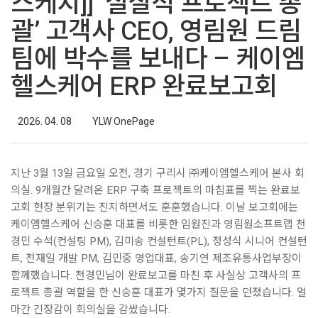
스케치]] ‘실질적 프로젝트 총
괄’ 고객사 CEO, 영림원 드림
팀에 박수를 보내다 – 케이엠
헬스케어 ERP 완료보고회
2026. 04. 08
YLW OnePage
지난 3월 13일 금요일 오전, 경기 구리시 ㈜케이엠헬스케어 본사 회
의실. 9개월간 달려온 ERP 구축 프로젝트의 마침표를 찍는 완료보
고회 현장 분위기는 진지하면서도 훈훈했습니다. 이날 보고회에는
케이엠헬스케어 신승훈 대표를 비롯한 임원진과 영림원소프트랩 천
경민 수석(컨설팅 PM), 김미송 컨설턴트(PL), 정성식 시니어 컨설턴
트, 전재일 개발 PM, 김민중 영업대표, 송기연 제조유통사업부장이
함께했습니다. 천경민님이 완료보고를 마친 후 사실상 고객사의 프
로젝트 총괄 역할을 한 신승훈 대표가 몇가지 질문을 던졌습니다. 얼
마간 긴장감이 회의실을 감쌌습니다.