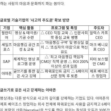
하는 사람의 마음과 문화까지 파는 셈이다.
글로벌 기술기업의 ‘사고의 주도권’ 확보 방안
기업
핵심 활동
프로그램 및 특징
주도자
팔란티
명상 & 태극권/
△ CEO 직접 교육 △ 인문사회
알렉스 카프
어
기공 수련
학 중심 교육 병행
CEO
△ ‘마음챙김 구역’ 및 명상실 설
세일즈
마음챙김 공간 조
마크 베니오
치 △ ‘초심자의 마음’으로 혁신
포스
성 & 교육
프 CEO
유도
△ ‘최고 마음챙김 책임자
체계적인 명상 프
피터 보스텔
SAP
(CMO)’ 직책 운영 △ ROI 200%
로그램 운영
만 CMO
이상의 성과 입증
글쓰기를 통한 깊
△ 파워포인트 금지 △ 6페이지
제프 베이조
아마존
은 사고 강제
산문 정독 후 토론
스 창업자
글쓰기로 깊은 사고 강제하는 아마존
명상과는 다른 방식으로 사고의 깊이를 강제하는 기업도 있다. 아마존의
제프 베이조스 창업자는 회사 전체에 파워포인트 사용을 금지하고 6페이
지 분량의 산문(Narrative)을 쓰도록 한다. 회의는 참석자 모두가 30분간