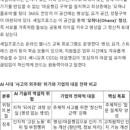
기기를 반입할 수 없는 ‘마음챙김 구역’을 설치하고 최상층에는 ‘오하나
플로어’를 뒀다. 360도 전망의 이 공간에는 명상실, 요가 공간, 성찰구역
이 마련되어 있다. 세일즈포스는 이 공간을 통해
‘오하나(Ohana)’ 정신
,
즉 서로를 가족처럼 돌보는 공동체 의식을 키우고 명상을 그 정신적 토대
로 삼는다.
세일즈포스는 온라인 웰니스 교육 프로그램도 운영한다. 명상, 요가, 스트
레스 관리 등의 학습 모듈이 있으며, 직원들은 업무 시간에도 자유롭게
학습할 수 있다. 베니오프 CEO는 마음챙김이 ‘초심자의 마음’을 유지해
끊임없이 혁신하게 만드는 원동력이라고 말한다.
AI 시대 ‘사고의 외주화’ 위기와 기업의 대응 전략 비교
AI 기술의 역설적 위
분류
기업의 전략적 대응
핵심 목표
험
위험
주체적인 ‘질
지적 ‘되어감’ 과정 상
주체적 사고를 위한 ‘정신적
의 본
문 설계자’ 양
실 (생성 없는 생성)
근력’ 강화
질
성
인지적 ‘고된 노동’ 회
명상/마음챙김으로 인지 기
고차원적인 인
징후
피 및 부정행위
능 개선 (판단력, 정보 처리)
지 기능 개선