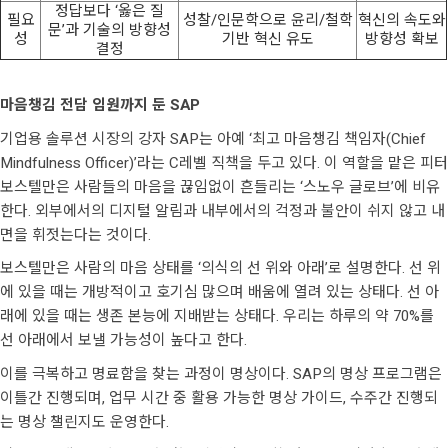
정답보다 ‘옳은 질
필요
성찰/인문학으로 윤리/철학
혁신의 속도와
문’과 기술의 방향성
성
기반 혁신 유도
방향성 확보
결정
마음챙김 전담 임원까지 둔 SAP
기업용 솔루션 시장의 강자 SAP는 아예 ‘최고 마음챙김 책임자(Chief
Mindfulness Officer)’라는 C레벨 직책을 두고 있다. 이 역할을 맡은 피터
보스텔만은 사람들의 마음을 끊임없이 흔들리는 ‘스노우 글로브’에 비유
한다. 외부에서의 디지털 알림과 내부에서의 걱정과 불안이 쉬지 않고 내
면을 휘젓는다는 것이다.
보스텔만은 사람의 마음 상태를 ‘의식의 선 위와 아래’로 설명한다. 선 위
에 있을 때는 개방적이고 호기심 많으며 배움에 열려 있는 상태다. 선 아
래에 있을 때는 생존 본능에 지배받는 상태다. 우리는 하루의 약 70%를
선 아래에서 보낼 가능성이 높다고 한다.
이를 극복하고 명료함을 찾는 과정이 명상이다. SAP의 명상 프로그램은
이틀간 진행되며, 업무 시간 중 활용 가능한 명상 가이드, 수주간 진행되
는 명상 챌린지도 운영한다.