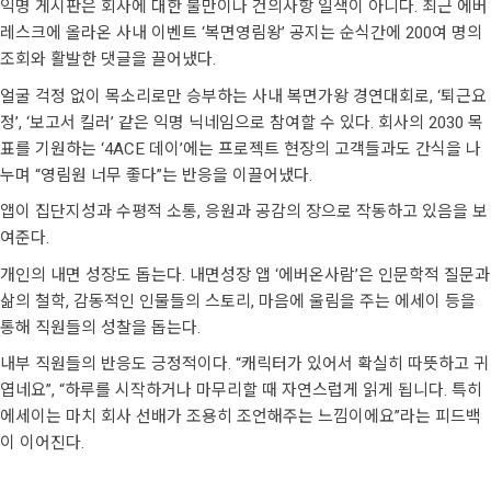
익명 게시판은 회사에 대한 불만이나 건의사항 일색이 아니다. 최근 에버
레스크에 올라온 사내 이벤트 ‘복면영림왕’ 공지는 순식간에 200여 명의
조회와 활발한 댓글을 끌어냈다.
얼굴 걱정 없이 목소리로만 승부하는 사내 복면가왕 경연대회로, ‘퇴근요
정’, ‘보고서 킬러’ 같은 익명 닉네임으로 참여할 수 있다. 회사의 2030 목
표를 기원하는 ‘4ACE 데이’에는 프로젝트 현장의 고객들과도 간식을 나
누며 “영림원 너무 좋다”는 반응을 이끌어냈다.
앱이 집단지성과 수평적 소통, 응원과 공감의 장으로 작동하고 있음을 보
여준다.
개인의 내면 성장도 돕는다. 내면성장 앱 ‘에버온사람’은 인문학적 질문과
삶의 철학, 감동적인 인물들의 스토리, 마음에 울림을 주는 에세이 등을
통해 직원들의 성찰을 돕는다.
내부 직원들의 반응도 긍정적이다. “캐릭터가 있어서 확실히 따뜻하고 귀
엽네요”, “하루를 시작하거나 마무리할 때 자연스럽게 읽게 됩니다. 특히
에세이는 마치 회사 선배가 조용히 조언해주는 느낌이에요”라는 피드백
이 이어진다.