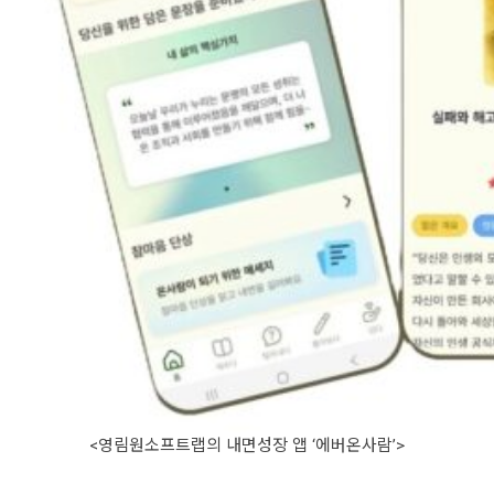
<영림원소프트랩의 내면성장 앱 ‘에버온사람’>