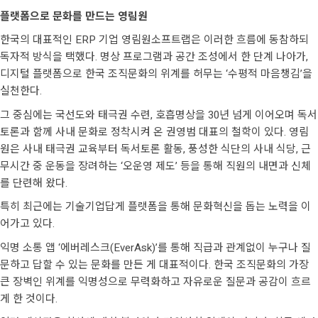
플랫폼으로 문화를 만드는 영림원
한국의 대표적인 ERP 기업 영림원소프트랩은 이러한 흐름에 동참하되
독자적 방식을 택했다. 명상 프로그램과 공간 조성에서 한 단계 나아가,
디지털 플랫폼으로 한국 조직문화의 위계를 허무는 ‘수평적 마음챙김’을
실천한다.
그 중심에는 국선도와 태극권 수련, 호흡명상을 30년 넘게 이어오며 독서
토론과 함께 사내 문화로 정착시켜 온 권영범 대표의 철학이 있다. 영림
원은 사내 태극권 교육부터 독서토론 활동, 풍성한 식단의 사내 식당, 근
무시간 중 운동을 장려하는 ‘오운영 제도’ 등을 통해 직원의 내면과 신체
를 단련해 왔다.
특히 최근에는 기술기업답게 플랫폼을 통해 문화혁신을 돕는 노력을 이
어가고 있다.
익명 소통 앱 ‘에버레스크(EverAsk)’를 통해 직급과 관계없이 누구나 질
문하고 답할 수 있는 문화를 만든 게 대표적이다. 한국 조직문화의 가장
큰 장벽인 위계를 익명성으로 무력화하고 자유로운 질문과 공감이 흐르
게 한 것이다.