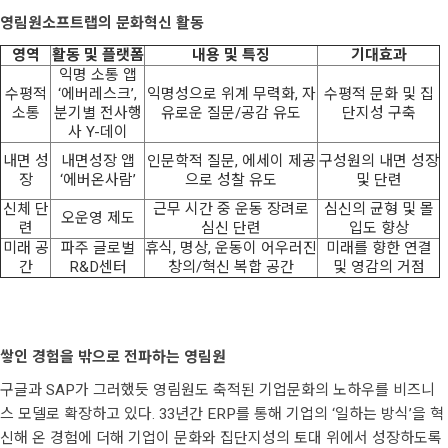
영림원소프트랩의 문화혁신 활동
영역
활동 및 플랫폼
내용 및 특징
기대효과
익명 소통 앱
수평적
‘에버레스크’,
익명성으로 위계 무력화, 자
수평적 문화 및 집
소통
분기별 전사행
유로운 질문/공감 유도
단지성 구축
사 Y-데이
내면 성
내면성장 앱
인문학적 질문, 에세이 제공
구성원의 내면 성장
장
‘에버온사람’
으로 성찰 유도
및 단련
신체 단
근무 시간 중 운동 장려로
심신의 균형 및 몰
오운영 제도
련
심신 단련
입도 향상
미래 공
파주 글로벌
휴식, 명상, 운동이 어우러진
미래를 향한 연결
간
R&D센터
창의/혁신 복합 공간
및 영감의 거점
쌓인 경험을 밖으로 전파하는 영림원
구글과 SAP가 그러했듯 영림원도 축적된 기업문화의 노하우를 비즈니
스 모델로 확장하고 있다. 33년간 ERP를 통해 기업의 ‘일하는 방식’을 혁
신해 온 경험에 더해 기업이 문화와 집단지성의 토대 위에서 성장하도록