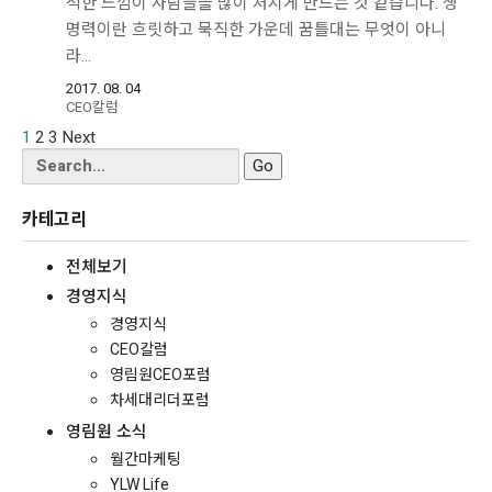
적한 느낌이 사람들을 많이 처지게 만드는 것 같습니다. 생
명력이란 흐릿하고 묵직한 가운데 꿈틀대는 무엇이 아니
라…
2017. 08. 04
CEO칼럼
1
2
3
Next
Search
for:
카테고리
전체보기
경영지식
경영지식
CEO칼럼
영림원CEO포럼
차세대리더포럼
영림원 소식
월간마케팅
YLW Life