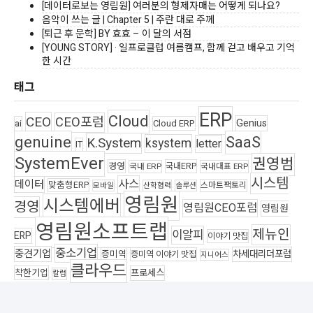
[데이터로보는 영림원] 여러분의 형제자매는 어떻게 되나요?
음악이 쓰는 글 | Chapter 5 | 주란 대로 주께
[퇴근 후 문학] BY 효효 – 이 달의 서점
[YOUNG STORY] · 일프로클럽 여름캠프, 함께 걷고 배우고 기억
한 시간
태그
ERP
Cloud
CEO
CEO포럼
Genius
ai
Cloud ERP
genuine
SaaS
K.System
ksystem
letter
IT
SystemEver
권영범
경영
국내ERP
국내 ERP
국내대표 ERP
시스템
사스
데이터
맞춤형ERP
스마트팩토리
모바일
산학협력
솔루션
영림원
시스템에버
경영
영림원CEO포럼
영림원
영림원소프트랩
제뉴인
이알피
ERP
이야기 맛집
중소기업
중견기업
차세대리더포럼
증미역
증미역 이야기 맛집
지니어스
클라우드
착한기업
프로세스
칼럼