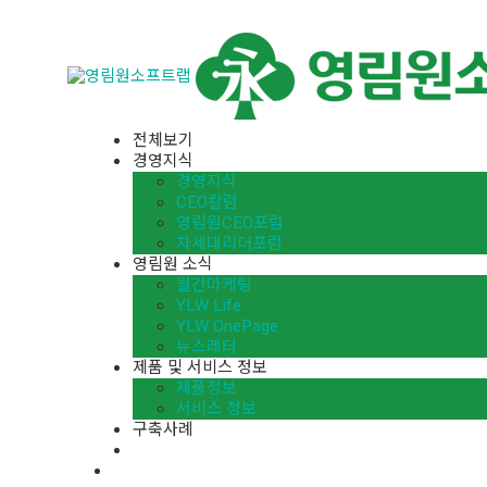
전체보기
경영지식
경영지식
CEO칼럼
영림원CEO포럼
차세대리더포럼
영림원 소식
월간마케팅
YLW Life
YLW OnePage
뉴스레터
제품 및 서비스 정보
제품정보
서비스 정보
구축사례