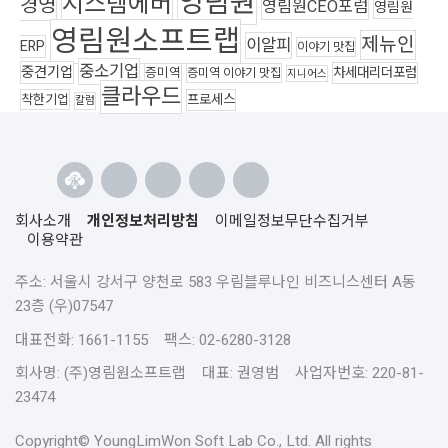
영림원
시스템에버
경영
영림원CEO포럼
영림원
영림원소프트랩
제뉴인
이알피
ERP
이야기 맛집
중소기업
중견기업
차세대리더포럼
증미역
증미역 이야기 맛집
지니어스
클라우드
착한기업
프로세스
칼럼
회사소개
개인정보처리방침
이메일정보무단수집거부
이용약관
주소: 서울시 강서구 양천로 583 우림블루나인 비즈니스센터 A동
23층 (우)07547
대표전화: 1661-1155 팩스: 02-6280-3128
회사명: (주)영림원소프트랩 대표: 권영범 사업자번호: 220-81-
23474
Copyright© YoungLimWon Soft Lab Co., Ltd. All rights