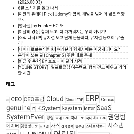
(2026.08.03)
6월 소식지를 읽고 나서
[이달의 유데미 Pick!] Udemy와 함께, 개발을 넘어 더 넓은 역량
으로
[영사실] by Frank – HOPE
[이달의 영상] 함께 보고, 더 가까워지는 우리 이야기!
[소식 나눠요!!] 뮤지컬 보고 단체 눈물바다, 뮤지컬 동호회 ‘뮤즐
리’
[데이터로보는 영림원] 여러분의 형제자매는 어떻게 되나요?
음악이 쓰는 글 | Chapter 5 | 주란 대로 주께
[퇴근 후 문학] BY 효효 – 이 달의 서점
[YOUNG STORY] · 일프로클럽 여름캠프, 함께 걷고 배우고 기억
한 시간
태그
ERP
Cloud
CEO
CEO포럼
Genius
ai
Cloud ERP
genuine
SaaS
K.System
ksystem
letter
IT
SystemEver
권영범
경영
국내ERP
국내 ERP
국내대표 ERP
시스템
사스
데이터
맞춤형ERP
스마트팩토리
모바일
산학협력
솔루션