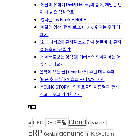
[이달의 유데미 Pick!] Udemy와 함께, 개발을 넘
어 더 넓은 역량으로
[영사실] by Frank – HOPE
[이달의 영상] 함께 보고, 더 가까워지는 우리 이
야기!
[소식 나눠요!!] 뮤지컬 보고 단체 눈물바다, 뮤지
컬 동호회 ‘뮤즐리’
[데이터로보는 영림원] 여러분의 형제자매는 어
떻게 되나요?
음악이 쓰는 글 | Chapter 5 | 주란 대로 주께
[퇴근 후 문학] BY 효효 – 이 달의 서점
[YOUNG STORY] · 일프로클럽 여름캠프, 함께
걷고 배우고 기억한 시간
태그
Cloud
CEO
CEO포럼
ai
Cloud ERP
ERP
genuine
K.System
Genius
IT