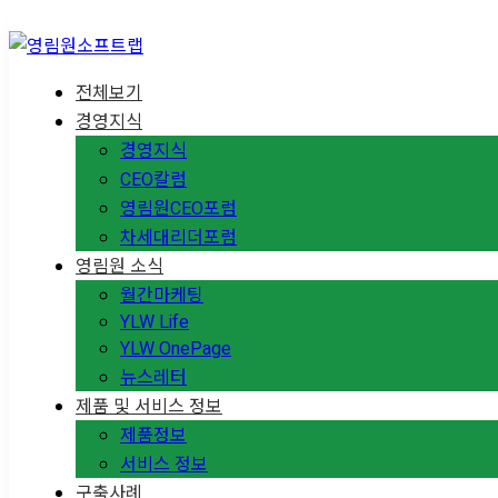
전체보기
경영지식
경영지식
CEO칼럼
영림원CEO포럼
차세대리더포럼
영림원 소식
월간마케팅
YLW Life
YLW OnePage
뉴스레터
제품 및 서비스 정보
제품정보
서비스 정보
구축사례