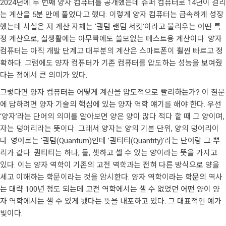
2024년에 두 번째 양자 컴퓨터를 공개했는데 슈퍼 컴퓨터로 14년이 걸리
는 계산을 5분 만에 풀었다고 했다. 이렇게 양자 컴퓨터는 급속하게 성장
했는데 사실은 저 계산 자체는 ‘퀀텀 랜덤 서킷’이라고 불리우는 어떤 특
정 계산으로, 실생활에는 아무짝에도 쓸모없는 테스트용 계산이다. 양자
컴퓨터는 아직 개발 단계고 대부분의 계산은 스마트폰이 훨씬 빠르고 정
확하다. 그럼에도 양자 컴퓨터가 기존 컴퓨터를 압도하는 성능을 보여줬
다는 점에서 큰 의미가 있다.
그렇다면 양자 컴퓨터는 어떻게 계산을 압도적으로 빨리하는가? 이 질문
에 답하려면 양자 기술의 핵심에 있는 양자 역학 얘기를 해야 한다. 우선
‘양자’라는 단어의 의미를 알아보면 양은 양이 많다 적다 할 때 그 양이며,
자는 덩어리라는 뜻이다. 그래서 양자는 양의 기본 단위, 양의 덩어리이
다. 영어로는 ‘퀀텀(Quantum)인데 ’퀀티티(Quantity)’라는 단어랑 그 뿌
리가 같다. 퀀티티는 하나, 둘, 셋하고 셀 수 있는 양이라는 뜻을 가지고
있다. 이는 양자 역학이 기존의 고전 역학과는 전혀 다른 방식으로 양을
세고 이해하는 학문이라는 것을 암시한다. 양자 역학이라는 학문의 역사
는 대략 100년 정도 되는데 고전 역학에서는 셀 수 없었던 어떤 양이 양
자 역학에서는 셀 수 있게 됐다는 뜻을 내포하고 있다. 그 대표적인 예가
빛이다.