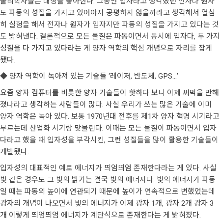
물리학자들은 대칭을 좋아한다. 그동안 입자라고 생각했던 전자나 원자
도 파동의 성질을 가지고 있어야지 공평하지 않을까라고 생각해서 열심
히 실험을 해서 전자나 원자가 입자지만 파동의 성질을 가지고 있다는 것
도 밝혀낸다. 결론적으로 모든 물질은 파동이면서 동시에 입자다, 두 가지
성질을 다 가지고 있다라는 게 양자 역학의 핵심 개념으로 자리를 잡게
됐다.
◆ 양자 역학이 녹아져 있는 기술들 ‘레이저, 반도체, GPS…’
요즘 양자 컴퓨터를 비롯한 양자 기술들이 핫하다 보니 이제 써먹을 만해
졌나라고 생각하는 사람들이 많다. 사실 우리가 쓰는 많은 기술에 이미
양자 역학은 녹아 있다. 보통 1970년대 전후를 제1차 양자 혁명 시기라고
부르는데 산업화 시기랑 맞물린다. 이때는 모든 물질이 파동이면서 입자
다라고 했을 때 입자성을 부각시킨, 그런 성질들을 많이 활용한 기술들이
개발됐다.
입자성의 대표적인 예로 에너지가 띄엄띄엄 존재한다라는 게 있다. 사실
빛 같은 경우도 그 빛의 밝기는 결국 빛의 에너지다. 빛의 에너지가 파동
일 때는 파동의 높이에 연관되기 때문에 높이가 연속적으로 변했었는데
광자의 개념이 나오면서 빛의 에너지가 이제 광자 1개, 광자 2개 광자 3
개 이렇게 띄엄띄엄 에너지가 계단식으로 존재한다는 게 밝혀졌다.