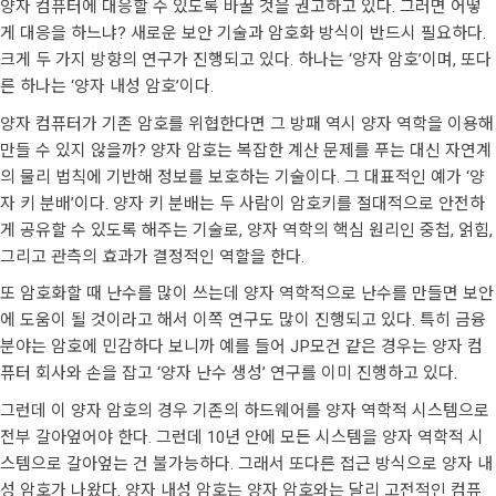
양자 컴퓨터에 대응할 수 있도록 바꿀 것을 권고하고 있다. 그러면 어떻
게 대응을 하느냐? 새로운 보안 기술과 암호화 방식이 반드시 필요하다.
크게 두 가지 방향의 연구가 진행되고 있다. 하나는 ‘양자 암호’이며, 또다
른 하나는 ‘양자 내성 암호’이다.
양자 컴퓨터가 기존 암호를 위협한다면 그 방패 역시 양자 역학을 이용해
만들 수 있지 않을까? 양자 암호는 복잡한 계산 문제를 푸는 대신 자연계
의 물리 법칙에 기반해 정보를 보호하는 기술이다. 그 대표적인 예가 ‘양
자 키 분배’이다. 양자 키 분배는 두 사람이 암호키를 절대적으로 안전하
게 공유할 수 있도록 해주는 기술로, 양자 역학의 핵심 원리인 중첩, 얽힘,
그리고 관측의 효과가 결정적인 역할을 한다.
또 암호화할 때 난수를 많이 쓰는데 양자 역학적으로 난수를 만들면 보안
에 도움이 될 것이라고 해서 이쪽 연구도 많이 진행되고 있다. 특히 금융
분야는 암호에 민감하다 보니까 예를 들어 JP모건 같은 경우는 양자 컴
퓨터 회사와 손을 잡고 ‘양자 난수 생성’ 연구를 이미 진행하고 있다.
그런데 이 양자 암호의 경우 기존의 하드웨어를 양자 역학적 시스템으로
전부 갈아엎어야 한다. 그런데 10년 안에 모든 시스템을 양자 역학적 시
스템으로 갈아엎는 건 불가능하다. 그래서 또다른 접근 방식으로 양자 내
성 암호가 나왔다. 양자 내성 암호는 양자 암호와는 달리 고전적인 컴퓨