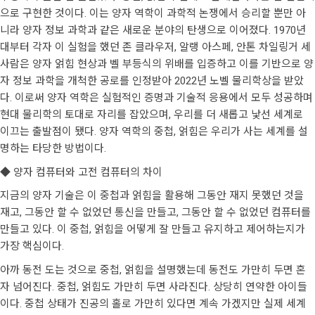
으로 구현한 것이다. 이는 양자 역학이 과학적 논쟁에서 승리할 뿐만 아
니라 양자 정보 과학과 같은 새로운 분야의 탄생으로 이어졌다. 1970년
대부터 각자 이 실험을 했던 존 클라우저, 알랭 아스페, 안톤 차일링거 세
사람은 양자 얽힘 현상과 벨 부등식의 위배를 입증하고 이를 기반으로 양
자 정보 과학을 개척한 공로를 인정받아 2022년 노벨 물리학상을 받았
다. 이로써 양자 역학은 실험적인 증명과 기술적 응용에서 모두 성공하며
현대 물리학의 토대로 자리를 잡았으며, 우리를 더 새롭고 낯선 세계로
이끄는 출발점이 됐다. 양자 역학의 중첩, 얽힘은 우리가 사는 세계를 설
명하는 타당한 방법이다.
◆ 양자 컴퓨터와 고전 컴퓨터의 차이
지금의 양자 기술은 이 중첩과 얽힘을 활용해 그동안 재지 못했던 것을
재고, 그동안 할 수 없었던 통신을 만들고, 그동안 할 수 없었던 컴퓨터를
만들고 있다. 이 중첩, 얽힘을 어떻게 잘 만들고 유지하고 제어하는지가
가장 핵심이다.
아까 동전 도는 것으로 중첩, 얽힘을 설명했는데 동전도 가만히 두면 혼
자 넘어진다. 중첩, 얽힘도 가만히 두면 사라진다. 상당히 연약한 아이들
이다. 중첩 상태가 진공의 홀로 가만히 있다면 계속 가겠지만 실제 세계