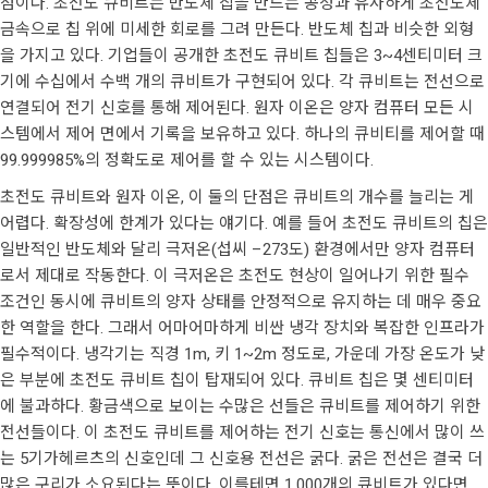
점이다. 초전도 큐비트는 반도체 칩을 만드는 공정과 유사하게 초전도체
금속으로 칩 위에 미세한 회로를 그려 만든다. 반도체 칩과 비슷한 외형
을 가지고 있다. 기업들이 공개한 초전도 큐비트 칩들은 3~4센티미터 크
기에 수십에서 수백 개의 큐비트가 구현되어 있다. 각 큐비트는 전선으로
연결되어 전기 신호를 통해 제어된다. 원자 이온은 양자 컴퓨터 모든 시
스템에서 제어 면에서 기록을 보유하고 있다. 하나의 큐비티를 제어할 때
99.999985%의 정확도로 제어를 할 수 있는 시스템이다.
초전도 큐비트와 원자 이온, 이 둘의 단점은 큐비트의 개수를 늘리는 게
어렵다. 확장성에 한계가 있다는 얘기다. 예를 들어 초전도 큐비트의 칩은
일반적인 반도체와 달리 극저온(섭씨 –273도) 환경에서만 양자 컴퓨터
로서 제대로 작동한다. 이 극저온은 초전도 현상이 일어나기 위한 필수
조건인 동시에 큐비트의 양자 상태를 안정적으로 유지하는 데 매우 중요
한 역할을 한다. 그래서 어마어마하게 비싼 냉각 장치와 복잡한 인프라가
필수적이다. 냉각기는 직경 1m, 키 1~2m 정도로, 가운데 가장 온도가 낮
은 부분에 초전도 큐비트 칩이 탑재되어 있다. 큐비트 칩은 몇 센티미터
에 불과하다. 황금색으로 보이는 수많은 선들은 큐비트를 제어하기 위한
전선들이다. 이 초전도 큐비트를 제어하는 전기 신호는 통신에서 많이 쓰
는 5기가헤르츠의 신호인데 그 신호용 전선은 굵다. 굵은 전선은 결국 더
많은 구리가 소요된다는 뜻이다. 이를테면 1,000개의 큐비트가 있다면