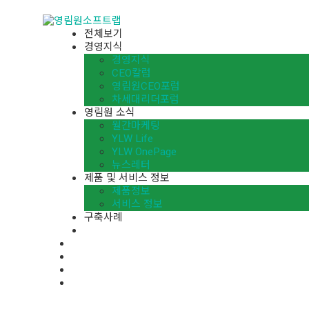
전체보기
경영지식
경영지식
CEO칼럼
영림원CEO포럼
차세대리더포럼
영림원 소식
월간마케팅
YLW Life
YLW OnePage
뉴스레터
제품 및 서비스 정보
제품정보
서비스 정보
구축사례