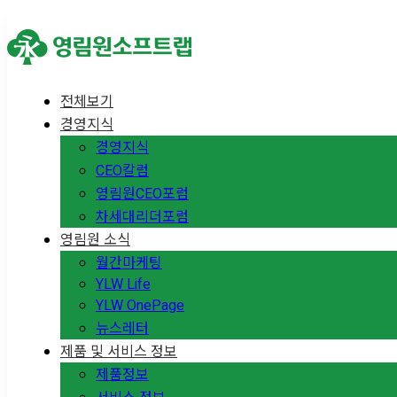
전체보기
경영지식
경영지식
CEO칼럼
영림원CEO포럼
차세대리더포럼
영림원 소식
월간마케팅
YLW Life
YLW OnePage
뉴스레터
제품 및 서비스 정보
제품정보