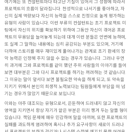
여기에는 또 컨설턴트마다 타고난 기질이 있어서 그 성향에 따라서
프로젝트의 흐름이 달라집니다. 천성적으로 나서기를 좋아하고, 자
신의 실제 역량보다 자신의 능력을 스스로 진정으로 높게 평가하는
유형의 사람이 있습니다. 이런 부류의 컨설턴트는 초기 프로젝트 미
팅에서 자신의 위치를 확보하기 위하여 그동안 자신이 겪어온 프로
젝트의 무용담을 늘어놓게 되는데 대개 이런 분들은 언변에 능하며,
또 실제 그 말하는 내용에는 심히 공감되는 부분도 있으며, 거기에
더하여 스토리를 매우 재미있게 풀어나가는 관계로 초기 판세의 장
악 능력은 인정해 주지 않을 수 없는 경우가 있습니다. 그러나 우연
히 과거에 그와 프로젝트를 같이 했던 주위 사람들의 이야기를 들어
보면 대부분은 그와 다시 프로젝트를 하기는 꺼려하는 것 같습니다.
그 이유는 말이 앞서다 보면 불필요한 약속을 하게 되고, 또 약속을
지키기 위해서 본인의 희생적 노력보다는 팀원들에게 부담을 떠 넘
기는 경우가 많았기 때문으로 보입니다.
이와는 아주 대조되는 유형으로서, 은둔하여 드러내지 않고 자신의
영역을 지키면서 항상 자기가 맡은 부분은 미리 챙겨 두는 알뜰 형이
있습니다. 책임 문제에 매우 민감하여 말을 아끼며, 또한 프로젝트의
실패를 과도하게 염려하여 혹시나 추가 요구사항이 새로이 드러나
서 프로젝트의 부하가 걸리거나 시스템 수정에 예기치 못한 어려움