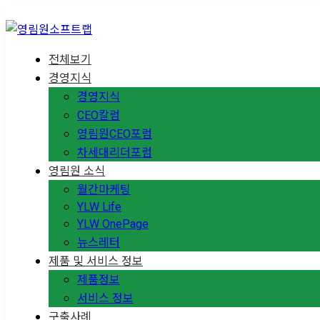
전체보기
경영지식
경영지식
CEO칼럼
영림원CEO포럼
차세대리더포럼
영림원 소식
월간마케팅
YLW Life
YLW OnePage
뉴스레터
제품 및 서비스 정보
제품정보
서비스 정보
구축사례