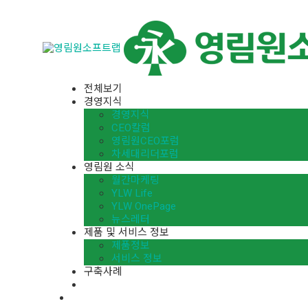
전체보기
경영지식
경영지식
CEO칼럼
영림원CEO포럼
차세대리더포럼
영림원 소식
월간마케팅
YLW Life
YLW OnePage
뉴스레터
제품 및 서비스 정보
제품정보
서비스 정보
구축사례