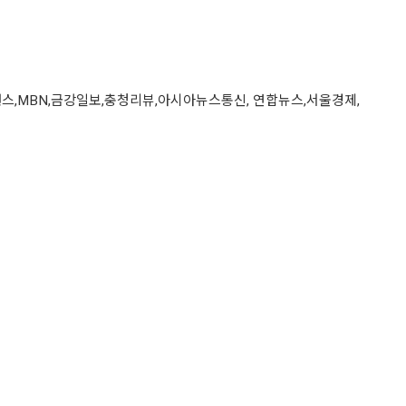
이낸스,MBN,금강일보,충청리뷰,아시아뉴스통신, 연합뉴스,서울경제,