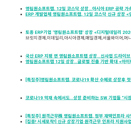
영림원소프트랩, 12일 코스닥 상장…아시아 ERP 공략 가속도
ERP 개발업체 영림원소프트랩, 12일 코스닥 신규 상장 <연
토종 ERP
기업
‘영림원소프트랩’
상장 <
디지털데일리 2020
브릿지경제,이데일리,아시아경제,매일경제,서울와이어,머니
국산 ERP 지평 연 영림원소프트랩 상장…신사업 드라이브 건
영림원소프트랩 12일 상장…글로벌 진출 기반 확대 <아이티데
[특징주]영림원소프트랩, 코로나19 확산 수혜로 상장후 첫 `
코로나19 악재 속에서도…상장 준비하는 SW 기업들 “시장 
[특징주] 원격근무株 영림원소프트랩, 정부 재택인프라 사업 참
[집중! 시세포착!] 신규 상장기업·원격근무 인프라 지원사업 