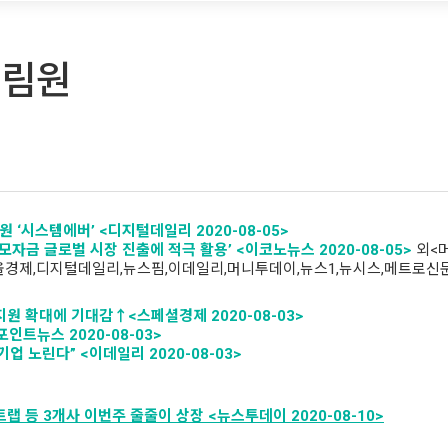
영림원
원 ‘
시스템에버’ <
디지털데일리 2020-08-05>
모자금
글로벌
시장
진출에
적극
활용’ <
이코노뉴스 2020-08-05>
외<
,서울경제,디지털데일리,뉴스핌,이데일리,머니투데이,뉴스1,뉴시스,메트로신
지원
확대에
기대감↑<
스페셜경제 2020-08-03>
포인트뉴스 2020-08-03>
기업
노린다” <
이데일리 2020-08-03>
 등 3개사 이번주 줄줄이 상장 <뉴스투데이 2020-08-10>