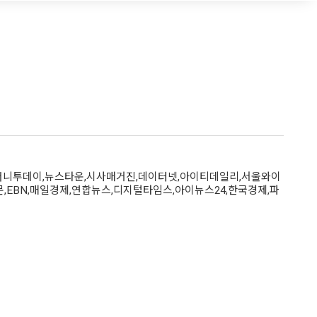
머니투데이,뉴스타운,시사매거진,데이터넷,아이티데일리,서울와이
문,EBN,매일경제,연합뉴스,디지털타임스,아이뉴스24,한국경제,파