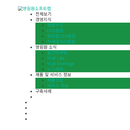
전체보기
경영지식
경영지식
CEO칼럼
영림원CEO포럼
차세대리더포럼
영림원 소식
월간마케팅
YLW Life
YLW OnePage
뉴스레터
제품 및 서비스 정보
제품정보
서비스 정보
구축사례