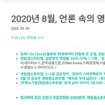
2020년 8월, 언론 속의 
2020. 09. 09
YLW Life
,
영림원 소식
[ERP On Cloud]
물류와
회계데이터
연동에
큰
강점,
영림
영림원소프트랩,
일반청약
경쟁률 2493.57
대 1
기록…’
공
어,데이터뉴스,한국금융신문,ZDNet korea,스페셜경제
이낸셜뉴스,아이티비즈,>
영림원소프트랩, 3~4
일
공모청약…정부의
스마트팩토리
8
월
첫
공모주
영림원소프트랩, “
해외로
무대
넓힌다” <
핀
[
주목!e
기업]
영림원소프트랩 “
한국
넘어
아시아 1
등 ERP
한국파마 장전 상한가 주문잔량만 4000만주, 영림원소프트랩