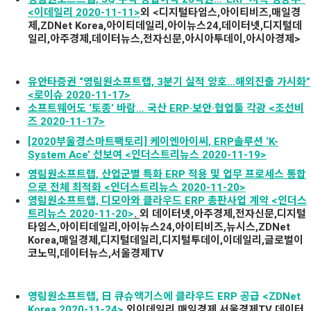
<이데일리 2020-11-11>
외
<
디지털타임스,아이티비즈,매일경
제,ZDNet
K
orea,
아이티데일리,아이뉴스24,데이터넷,디지털데
일리,
아주경제,데이터뉴스,전자신문,아시아투데이,아시아경제
>
유안타증권 “영림원소프트랩, 3분기 실적 양호…해외진출 가시화”
<로이슈 2020-11-17>
소프트웨어도 ‘토종’ 바람… 국산 ERP·보안·협업툴 각광 <조선비
즈 2020-11-17>
[2020부울경스마트팩토리] 케이엔아이씨, ERP솔루션 ‘K-
System Ace’ 선보여 <인더스트리뉴스 2020-11-19>
영림원소프트랩, 산업군별 특화 ERP 적용 및 업무 프로세스 통합
으로 전체 최적화 <인더스트리뉴스 2020-11-20>
영림원소프트랩, 디모아와 클라우드 ERP 총판사업 계약 <인더스
트리뉴스 2020-11-20>
.
외 데이터넷,아주경제,전자신문,디지털
타임스,아이티데일리,아이뉴스24,아이티비즈,뉴시스,
ZDNet
Korea,
매일경제,디지털데일리,디지털투데이,이데일리,글로벌이
코노믹,데이터뉴스,서울경제TV
영림원소프트랩,
日
큐슈액기스에
클라우드 ERP
공급 <ZDNet
Korea 2020-11-24>
외이데일리,매일경제,서울경제TV,데이터