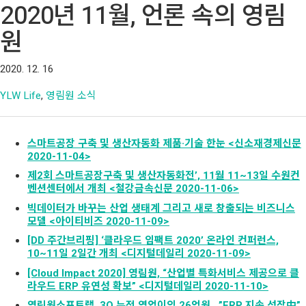
2020년 11월, 언론 속의 영림
원
2020. 12. 16
YLW Life
,
영림원 소식
스마트공장 구축 및 생산자동화 제품·기술 한눈 <신소재경제신문
2020-11-04>
제2회 스마트공장구축 및 생산자동화전’, 11월 11~13일 수원컨
벤션센터에서 개최 <철강금속신문 2020-11-06>
빅데이터가 바꾸는 산업 생태계 그리고 새로 창출되는 비즈니스
모델 <아이티비즈 2020-11-09>
[DD 주간브리핑] ‘클라우드 임팩트 2020’ 온라인 컨퍼런스,
10~11일 2일간 개최 <디지털데일리 2020-11-09>
[Cloud Impact 2020] 영림원, “산업별 특화서비스 제공으로 클
라우드 ERP 유연성 확보” <디지털데일리 2020-11-10>
영림원소프트랩, 3Q 누적 영업이익 26억원…”ERP 지속 성장中”