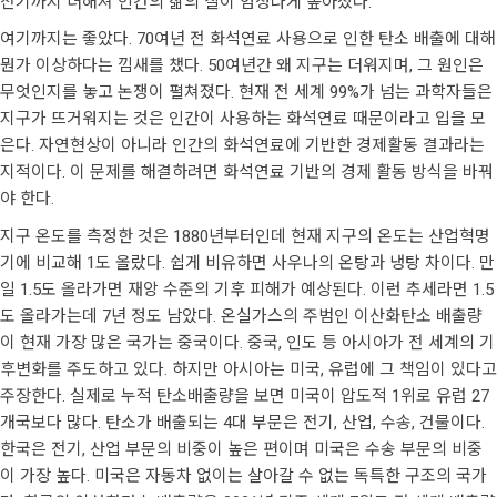
전기까지 더해져 인간의 삶의 질이 엄청나게 높아졌다.
여기까지는 좋았다. 70여년 전 화석연료 사용으로 인한 탄소 배출에 대해
뭔가 이상하다는 낌새를 챘다. 50여년간 왜 지구는 더워지며, 그 원인은
무엇인지를 놓고 논쟁이 펼쳐졌다. 현재 전 세계 99%가 넘는 과학자들은
지구가 뜨거워지는 것은 인간이 사용하는 화석연료 때문이라고 입을 모
은다. 자연현상이 아니라 인간의 화석연료에 기반한 경제활동 결과라는
지적이다. 이 문제를 해결하려면 화석연료 기반의 경제 활동 방식을 바꿔
야 한다.
지구 온도를 측정한 것은 1880년부터인데 현재 지구의 온도는 산업혁명
기에 비교해 1도 올랐다. 쉽게 비유하면 사우나의 온탕과 냉탕 차이다. 만
일 1.5도 올라가면 재앙 수준의 기후 피해가 예상된다. 이런 추세라면 1.5
도 올라가는데 7년 정도 남았다. 온실가스의 주범인 이산화탄소 배출량
이 현재 가장 많은 국가는 중국이다. 중국, 인도 등 아시아가 전 세계의 기
후변화를 주도하고 있다. 하지만 아시아는 미국, 유럽에 그 책임이 있다고
주장한다. 실제로 누적 탄소배출량을 보면 미국이 압도적 1위로 유럽 27
개국보다 많다. 탄소가 배출되는 4대 부문은 전기, 산업, 수송, 건물이다.
한국은 전기, 산업 부문의 비중이 높은 편이며 미국은 수송 부문의 비중
이 가장 높다. 미국은 자동차 없이는 살아갈 수 없는 독특한 구조의 국가