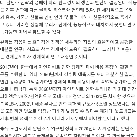
다. 탈탄소 전략의 성패에 따라 한국경제의 생존과 발전이 결정된다. 적응
은 기후 변화에 따른 물리적 리스크와 연결돼 있다. 전 세계적으로 폭염
과 홍수, 가뭄과 산불로 인한 인명 및 물적 피해가 천문학적으로 증가하
고 있다. 이러한 상황에 우리가 선제적, 능동적으로 대처하지 못한다면 지
속가능한 미래를 담보할 수 없다.
완화든 적응이든 효과적인 정책을 세우려면 자원의 효율적이고 공평한
배분을 연구대상으로 삼는 경제학의 도움이 필요하다. 그래서 기후문제
는 경제문제이자 경제학의 연구 대상인 것이다.
2017년에 ‘한국에서 자연재해로 인한 경제적 피해 비용 추정’에 관한 연
구를 수행한 바 있다. 2060년까지 강수량 예측치를 토대로 분석한 결과,
연간 강수량이 1% 증가하면 경제적 피해 비용이 무려 4.52% 증가하는 것
으로 나타났다. 특히 2060년까지 자연재해로 인한 우리나라의 최대 연간
피해액은 23조7천억원으로 국내 GDP 전망치의 1.03%를 차지할 것으로
분석됐다. 2002년 태풍 루사로 인한 피해액 규모가 6조원 정도였다는 점
을 고려하면 앞으로 엄청난 피해가 발생할 수 있다는 얘기다. 월드뱅크는
기후 변화 정책은 환경부가 아니라 기재부에서 해야할 일이라고 했다.
◆뉴 노멀로서의 탈탄소 무역규범 정착 = 2020년대 세계경제는 탈탄소
무역질서가 새로운 국제무역 규범으로 자리잡을 것이다. 그 까닭을 글로