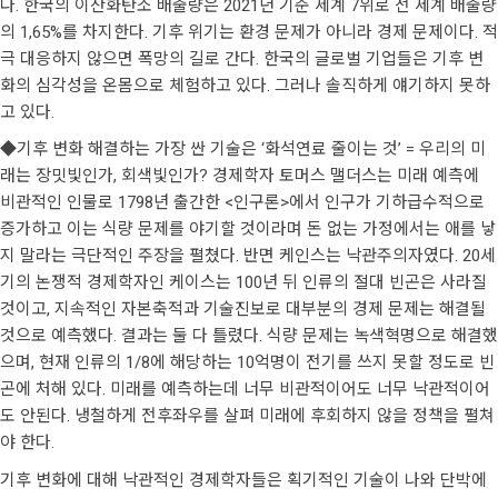
다. 한국의 이산화탄소 배출량은 2021년 기준 세계 7위로 전 세계 배출량
의 1,65%를 차지한다. 기후 위기는 환경 문제가 아니라 경제 문제이다. 적
극 대응하지 않으면 폭망의 길로 간다. 한국의 글로벌 기업들은 기후 변
화의 심각성을 온몸으로 체험하고 있다. 그러나 솔직하게 얘기하지 못하
고 있다.
◆기후 변화 해결하는 가장 싼 기술은 ‘화석연료 줄이는 것’ = 우리의 미
래는 장밋빛인가, 회색빛인가? 경제학자 토머스 맬더스는 미래 예측에
비관적인 인물로 1798년 출간한 <인구론>에서 인구가 기하급수적으로
증가하고 이는 식량 문제를 야기할 것이라며 돈 없는 가정에서는 애를 낳
지 말라는 극단적인 주장을 펼쳤다. 반면 케인스는 낙관주의자였다. 20세
기의 논쟁적 경제학자인 케이스는 100년 뒤 인류의 절대 빈곤은 사라질
것이고, 지속적인 자본축적과 기술진보로 대부분의 경제 문제는 해결될
것으로 예측했다. 결과는 둘 다 틀렸다. 식량 문제는 녹색혁명으로 해결했
으며, 현재 인류의 1/8에 해당하는 10억명이 전기를 쓰지 못할 정도로 빈
곤에 처해 있다. 미래를 예측하는데 너무 비관적이어도 너무 낙관적이어
도 안된다. 냉철하게 전후좌우를 살펴 미래에 후회하지 않을 정책을 펼쳐
야 한다.
기후 변화에 대해 낙관적인 경제학자들은 획기적인 기술이 나와 단박에