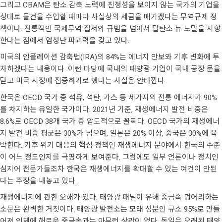
그리고 CBAM은 탄소 감축 노력에 진정성을 보이지 않는 국가의 기업을
상대로 물건을 수입할 때마다 사실상의 세금을 매기겠다는 무역규제 정
책이다. 전통적인 국제무역 질서와 규범을 넘어서 탈탄소 뉴 노멀을 지향
한다는 점에서 엄청난 파괴력을 갖고 있다.
미국의 인플레이션 감축법(IRA)의 84%는 에너지 안보와 기후 변화에 투
자하겠다는 내용이다. 이런 마당에 국내의 태양광 기업이 국내 공장 문을
닫고 미국 시장에 집중하기로 했다는 사실은 안타깝다.
한국은 OECD 국가 중 석유, 석탄, 가스 등 세가지의 전통 에너지가 90%
를 차지하는 유일한 국가이다. 2021년 기준, 재생에너지 발전 비중은
8.6%로 OECD 38개 국가 중 압도적으로 꼴찌다. OECD 국가의 재생에너
지 발전 비중 평균은 30%가 넘으며, 일본은 20% 이상, 중국은 30%에 육
박한다. 기후 위기 대응의 핵심 정책인 재생에너지 분야에서 한국의 수준
이 어느 정도인지를 극명하게 보여준다. 그럼에도 일부 언론이나 정치인
심지어 전문가들조차 한국은 재생에너지를 확대할 수 있는 여건이 안된
다는 주장을 내놓고 있다.
재생에너지에 관한 오해가 있다. 태양광 패널이 유해 중금속 덩어리하는
소문은 완벽한 거짓이다. 태양광 발전소는 모래 성분인 규소 95%로 만들
어져 인체에 해로운 중금속과는 아무런 상관이 없다. 독일은 오래된 태양