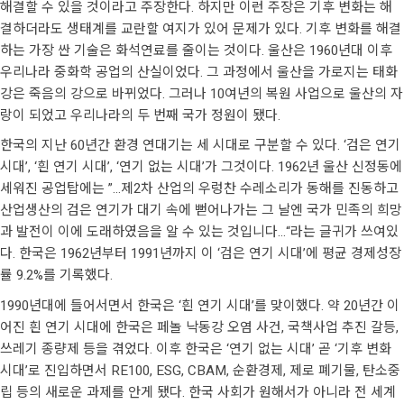
해결할 수 있을 것이라고 주장한다. 하지만 이런 주장은 기후 변화는 해
결하더라도 생태계를 교란할 여지가 있어 문제가 있다. 기후 변화를 해결
하는 가장 싼 기술은 화석연료를 줄이는 것이다. 울산은 1960년대 이후
우리나라 중화학 공업의 산실이었다. 그 과정에서 울산을 가로지는 태화
강은 죽음의 강으로 바뀌었다. 그러나 10여년의 복원 사업으로 울산의 자
랑이 되었고 우리나라의 두 번째 국가 정원이 됐다.
한국의 지난 60년간 환경 연대기는 세 시대로 구분할 수 있다. ‘검은 연기
시대’, ‘흰 연기 시대’, ‘연기 없는 시대’가 그것이다. 1962년 울산 신정동에
세워진 공업탑에는 ”…제2차 산업의 우렁찬 수레소리가 동해를 진동하고
산업생산의 검은 연기가 대기 속에 뻗어나가는 그 날엔 국가 민족의 희망
과 발전이 이에 도래하였음을 알 수 있는 것입니다…“라는 글귀가 쓰여있
다. 한국은 1962년부터 1991년까지 이 ‘검은 연기 시대’에 평균 경제성장
률 9.2%를 기록했다.
1990년대에 들어서면서 한국은 ‘흰 연기 시대’를 맞이했다. 약 20년간 이
어진 흰 연기 시대에 한국은 페놀 낙동강 오염 사건, 국책사업 추진 갈등,
쓰레기 종량제 등을 겪었다. 이후 한국은 ‘연기 없는 시대’ 곧 ‘기후 변화
시대’로 진입하면서 RE100, ESG, CBAM, 순환경제, 제로 폐기물, 탄소중
립 등의 새로운 과제를 안게 됐다. 한국 사회가 원해서가 아니라 전 세계