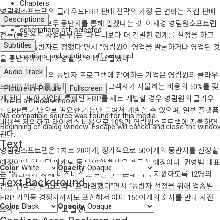
Chapters
영림원소프트랩의 클라우드ERP 판매 전략의 가장 큰 변화는 직접 판매
Descriptions
방식을 없애고 모두 동반자를 통해 팔겠다는 것. 이재경 영림원소프트랩
descriptions off
, selected
전무(클라우드 사업본부)는 “파트너보다 더 긴밀한 관계를 설정을 하고
Subtitles
그 이름을 동반자로 정했다”면서 “영림원이 영업을 발굴하거나 영업된 것
captions and subtitles off
, selected
을 동반자에게 다 이양할 것”이라고 말했다.
Audio Track
영림원소프트랩의 동반자 프로그램에 참여하는 기업은 영림원의 클라우
드ERP 서비스를 판매할 수 있으며, 고객사가 지불하는 비용의 50%를 갖
Picture-in-Picture
Fullscreen
게 된다. 또한 산업에 특화된 ERP를 새로 개발할 경우 영림원의 클라우
This is a modal window.
드ERP를 기반으로 필요한 기능만 붙여서 개발할 수 있으며, 일부 플랫폼
No compatible source was found for this media.
비용을 제외하고 라이선스 비용으로 10%만 영림원소프트랩에 지불하면
Beginning of dialog window. Escape will cancel and close the windo
된다.
Text
영림원소프트랩은 1차로 20여개, 장기적으로 50여개의 동반자를 선정할
예정이며, 디지털 마케팅 등 다양한 혜택을 제공할 예정이다. 권영범 대표
Color
Opacity
는 “동반자가 자체 비즈니스 모델을 만드는데 적극 지원하도록 12명의
Text Background
전문 인력을 별도 조직으로 마련했다”면서 “동반자 선정을 위해 업종별
ERP 기업등 경쟁사까지도 포함해서 이미 150여개의 회사를 만나 사전
Color
Opacity
조사 작업을 벌였다”고 말했다.