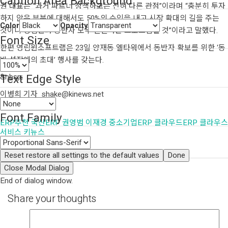
Caption Area Background
권 대표는 “과거 파트너 정책하고는 전혀 다른 관점”이라며 “충분히 투자
하지 않은 부분에 대해서도 50%의 수익을 내고 시장 확대의 길을 주는
Color
Opacity
것이니 영림원과 동반자 모두 윈윈하는 프로그램일 것”이라고 말했다.
Font Size
한편 영림원소프트랩은 23일 양재동 엘타워에서 동반자 확보를 위한 ‘동
반 성장에의 초대’ 행사를 갖는다.
Text Edge Style
&nbsp;
이병희 기자 shake@kinews.net
Font Family
ERP추천
국산ERP
권영범
이재경
중소기업ERP
클라우드ERP
클라우스
서비스
키뉴스
Share:
Reset
restore all settings to the default values
Done
Close Modal Dialog
End of dialog window.
Share your thoughts