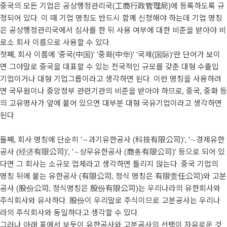
중국의 모든 기업은 공상행정관리국(工商行政管理局)에 등록하도록 규
정되어 있다. 이 때 기업 명칭도 반드시 함께 신청해야 하는데 기업 명칭
은 공상행정관리국에서 심사를 한 뒤 사용 여부에 대한 비준을 받아야 비
로소 회사 이름으로 사용할 수 있다.
첫째, 회사 이름에 ‘중국(中国)’ ‘중화(中华)’ ‘국제(国际)’란 단어가 보이
면 그야말로 중국을 대표할 수 있는 전국적인 규모를 갖춘 대형 수출입
기업이거나 대형 기업그룹이라고 생각하면 된다. 이런 명칭을 사용하려
면 국무원이나 중앙정부 관련기관의 비준을 받아야 하므로, 중국, 중화 등
의 고유명사가 앞에 붙어 있으면 대부분 대형 국유기업이라고 생각하면
된다.
둘째, 회사 명칭에 단순히 ‘∼과기유한공사 (科技有限公司)’, ‘∼경제유한
공사 (经济有限公司)’, ‘∼상무유한공사 (商务有限公司)’ 등으로 되어 있
다면 그 회사는 소규모 업체라고 생각하면 틀리지 않는다. 중국 기업의
명칭 뒤에 붙는 유한공사 (有限公司; 정식 명칭은 有限责任公司)와 고분
공사 (股份公司; 정식명칭은 股份有限公司)는 우리나라의 유한회사와
주식회사와 유사하다. 股份이 우리말로 주식이므로 고분공사는 우리나
라의 주식회사와 동일하다고 생각할 수 있다.
그러나 아래 표에서 보듯이 유한공사와 고분공사의 선택이 자유로운 것