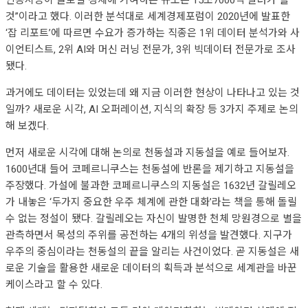
인공지능이 글로벌 경제에 기여하는 규모는 15조7000억 달러가 될
것”이라고 했다. 이러한 분석대로 세계경제포럼이 2020년에 발표한
‘잡 리포트’에 따르면 수요가 증가하는 직종은 1위 데이터 분석가와 사
이언티스트, 2위 AI와 머신 러닝 전문가, 3위 빅데이터 전문가로 조사
됐다.
과거에도 데이터는 있었는데 왜 지금 이러한 현상이 나타나고 있는 것
일까? 새로운 시각, AI 오퍼레이션, 지식의 확장 등 3가지 주제로 논의
해 보겠다.
먼저 새로운 시각에 대해 논의로 천동설과 지동설을 예로 들어보자.
1600년대 들어 코페르니쿠스는 천동설에 반론을 제기하고 지동설을
주장했다. 가설에 불과한 코페르니쿠스의 지동설은 1632년 갈릴레오
가 내놓은 ‘두가지 중요한 우주 체계에 관한 대화’라는 책을 통해 돌릴
수 없는 정설이 됐다. 갈릴레오는 자신이 발명한 천체 망원경으로 별을
관측하면서 목성의 주위를 공전하는 4개의 위성을 발견했다. 지구가
우주의 중심이라는 천동설의 끝을 알리는 사건이었다. 곧 지동설은 새
로운 기술을 활용한 새로운 데이터의 획득과 분석으로 세계관을 바꾼
케이스라고 할 수 있다.