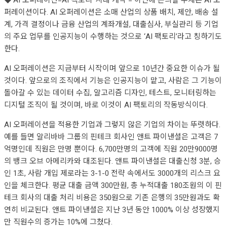
◆‘AI 오퍼레이션=AI 팩토리’ 시대 개막 = 이번에 논의할 주제는 AI 오
퍼레이션이다. AI 오퍼레이션은 소매 산업의 상품 배치, 제안, 배송 설
계, 가격 결정이나 금융 산업의 계좌개설, 대출심사, 부실관리 등 기업
의 주요 업무를 인공지능이 수행하는 것으로 ‘AI 팩토리’라고 칭하기도
한다.
AI 오퍼레이션은 지금부터 시작이며 앞으로 10년간 중요한 이슈가 될
것이다. 앞으로의 조직에서 기능은 인공지능이 맡고, 사람은 그 기능이
돌아갈 수 있는 데이터 수집, 알고리즘 디자인, 테스트, 모니터링하는
디지털 조직이 될 것이며, 바로 이것이 AI 팩토리의 작동방식이다.
AI 오퍼레이션을 적용한 기업과 그렇지 않은 기업의 차이는 뚜렷하다.
예를 들면 알리바바 그룹의 핀테크 회사인 앤트 파이낸셜은 고객은 7
억명인데 직원은 만명 뿐이다. 6,700만명의 고객에 직원 20만9000명
의 뱅크 오브 아메리카와 대조된다. 앤트 파이낸셜은 대출신청 3분, 승
인 1초, 사람 개입 제로라는 3-1-0 전략 속에서도 3000개의 리스크 요
인을 체크한다. 평균 대출 금액 300만원, 총 누적대출 180조원의 이 핀
테크 회사의 대출 처리 비용은 350원으로 기존 은행의 35만원과도 확
연히 비교된다. 앤트 파이낸셜은 지난 3년 동안 1000% 이상 성장했지
만 직원수의 증가는 10%에 그쳤다.