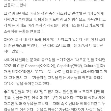
만들자”고 했다
그 결과 5단계로 이뤄진 성과 측정 시스템을 변경해 관리자들에게
재량권을 부여했으며, 평가는 피드백과 코칭 방식으로 바꾸었다. 고
객 방문 시에도 여러 부서의 직원들이 함께 버스를 타고 가도록 해
소통하는 문화를 만들었다.
CEO의 회사 내 지지도를 평가하는 사이트가 있는데 사티아 나델라
는 최근 96%를 받았다, 이전 CEO 스티브 발머는 25%까지 떨어진
적이 있었다.
사티아 나델라는 문화의 중요성을 소개하면서 “새로운 일을 하려면
3가지의 C 곧 Concept(아이디어), Capability(역량), Culture(문화)
가 필요하다”라면서 “CEO는 C는 바로 문화의 C를 나타낸다”라고 했
다. 그러면서 그는 “기술이란 그것을 만든 사람들의 영혼의 총화이
다”라는 말을 좋아한다고 했다.
◆기업인들의 고민 #3 ‘믿고 맡기자니 불안할 때’ = 조지프 켐벨의
‘천의 얼굴을 가진 영웅’에 이런 구절이 나온다. “고대의 상징체계에
따르면 빛과 어두움을 표방하는 자매 즉 이난나와 에레쉬키같은 두
얼굴을 한 여신이다….이윽고 영웅은 자신과 적대자가 사실은 둘이