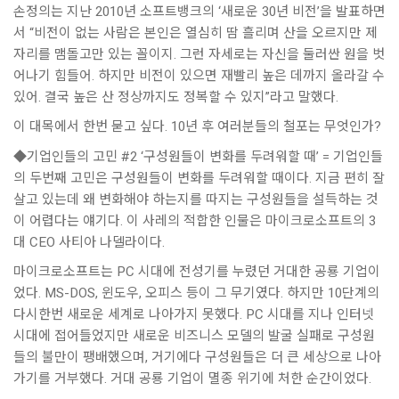
손정의는 지난 2010년 소프트뱅크의 ‘새로운 30년 비전’을 발표하면
서 “비전이 없는 사람은 본인은 열심히 땀 흘리며 산을 오르지만 제
자리를 맴돌고만 있는 꼴이지. 그런 자세로는 자신을 둘러싼 원을 벗
어나기 힘들어. 하지만 비전이 있으면 재빨리 높은 데까지 올라갈 수
있어. 결국 높은 산 정상까지도 정복할 수 있지”라고 말했다.
이 대목에서 한번 묻고 싶다. 10년 후 여러분들의 철포는 무엇인가?
◆기업인들의 고민 #2 ‘구성원들이 변화를 두려워할 때’ = 기업인들
의 두번째 고민은 구성원들이 변화를 두려워할 때이다. 지금 편히 잘
살고 있는데 왜 변화해야 하는지를 따지는 구성원들을 설득하는 것
이 어렵다는 얘기다. 이 사레의 적합한 인물은 마이크로소프트의 3
대 CEO 사티아 나델라이다.
마이크로소프트는 PC 시대에 전성기를 누렸던 거대한 공룡 기업이
었다. MS-DOS, 윈도우, 오피스 등이 그 무기였다. 하지만 10단계의
다시한번 새로운 세계로 나아가지 못했다. PC 시대를 지나 인터넷
시대에 접어들었지만 새로운 비즈니스 모델의 발굴 실패로 구성원
들의 불만이 팽배했으며, 거기에다 구성원들은 더 큰 세상으로 나아
가기를 거부했다. 거대 공룡 기업이 멸종 위기에 처한 순간이었다.