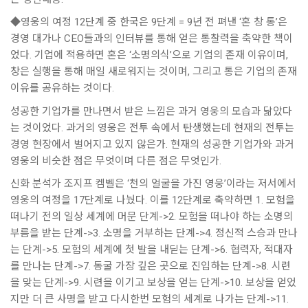
◆영웅의 여정 12단계 중 한국은 9단계 = 9년 전 펴낸 ‘혼 창 통’은
경영 대가나 CEO들과의 인터뷰를 통해 얻은 통찰력을 축약한 책이
었다. 기업에 적용하면 혼은 ‘소명의식’으로 기업의 존재 이유이며,
창은 실행을 통해 매일 새로워지는 것이며, 그리고 통은 기업의 존재
이유를 공유하는 것이다.
성공한 기업가를 만나면서 받은 느낌은 과거 영웅의 모습과 닮았다
는 것이었다. 과거의 영웅은 전투 속에서 탄생했는데 현재의 전투는
경영 현장에서 벌어지고 있지 않은가. 현재의 성공한 기업가와 과거
영웅의 비슷한 점은 무엇이며 다른 점은 무엇인가.
신화 분석가 조지프 켐벨은 ‘천의 얼굴을 가진 영웅’이라는 저서에서
영웅의 여정을 17단계로 나눴다. 이를 12단계로 축약하면 1. 모험을
떠나기 전의 일상 세계에 머문 단계->2. 모험을 떠나야 하는 소명의
부름을 받는 단계->3. 소명을 거부하는 단계->4. 정신적 스승과 만나
는 단계->5. 모험의 세계에 첫 발을 내딛는 단계->6. 협력자, 적대자
를 만나는 단계->7. 동굴 가장 깊은 곳으로 진입하는 단계->8. 시련
을 맞는 단계->9. 시련을 이기고 보상을 얻는 단계->10. 보상을 얻었
지만 더 큰 사명을 받고 다시한번 모험의 세계로 나가는 단계->11.