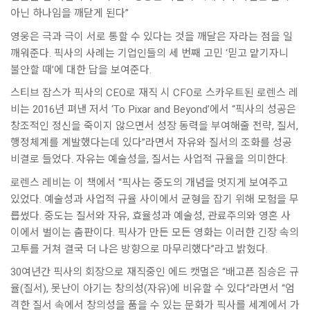
아닌 하나임을 깨닫게 된다”
영웅은 극과 극이 서로 통할 수 있다는 것을 깨달은 자라는 점을 일
깨워준다. 픽사의 사례는 기업인들의 세 번째 고민 ‘믿고 맡기자니
불안할 때’에 대한 답을 보여준다.
스티브 잡스가 픽사의 CEO로 재직 시 CFO로 스카우트된 로렌스 레
비는 2016년 펴낸 저서 ‘To Pixar and Beyond’에서 “픽사의 성공은
창조적인 정신을 죽이지 않으면서 성장 동력을 부여해줄 전략, 질서,
행정체계를 계발했다는데 있다”라면서 자유와 질서의 조화를 성공
비결로 들었다. 자유는 예술성을, 질서는 사업적 규율을 의미한다.
로렌스 레비는 이 책에서 “픽사는 중도의 개념을 멋지게 보여주고
있었다. 예술성과 사업적 규율 사이에서 균형을 잡기 위해 모험을 무
릅썼다. 중도는 질서와 자유, 효율성과 예술성, 관료주의와 영혼 사
이에서 벌이는 춤판이다. 픽사가 만든 모든 영화는 이러한 긴장 속의
고투를 거쳐 결국 더 나은 방향으로 마무리했다”라고 밝혔다.
30여년간 픽사의 회장으로 재직중인 에드 캣멀은 “배고픈 짐승은 규
율(질서), 못난이 아기는 창의성(자유)에 비유할 수 있다”라면서 “엄
격한 질서 속에서 창의성을 품을 수 있는 문화가 픽사를 세계에서 가