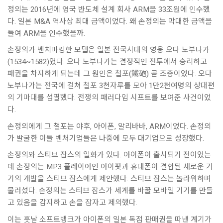
정의는 2016년에 영국 반도체 설계 회사 ARM을 33조원에 인수했
다. 일본 M&A 역사상 최대 금액이었다. 왜 손정의는 막대한 금액을
들여 ARM을 인수했을까.
손정의가 벤치마킹한 모델은 일본 전국시대의 영웅 오다 노부나가
(1534~1582)였다. 오다 노부나가는 결정적인 전투에서 승리하고
패권을 차지하게 되는데 그 원인은 철포(鐵砲) 곧 조총이었다. 오다
노부나가는 전국에 걸쳐 철포 3천자루를 모아 1만2천여명의 상대편
의 기마대를 섬멸했다. 전쟁의 패러다임 시프트를 보여준 사건이었
다.
손정의에게 그 철포는 야후, 아이폰, 알리바바, ARM이었다. 손정의
가 발굴한 이들 벤처기업들은 나중에 모두 대기업으로 성장했다.
손정의와 스티브 잡스의 일화가 있다. 아이폰이 출시되기 전이었는
데 손정의는 MP3 플레이어인 아이팟과 휴대폰이 결합된 새로운 기
기의 개발을 스티브 잡스에게 제안했다. 스티브 잡스는 놀라워하며
물러섰다. 손정의는 스티브 잡스가 세계를 바꿀 모바일 기기를 만들
고 있음을 감지하고 손을 잡자고 제의했다.
이는 훗날 소프트뱅크가 아이폰의 일본 독점 판매권을 따낸 계기가