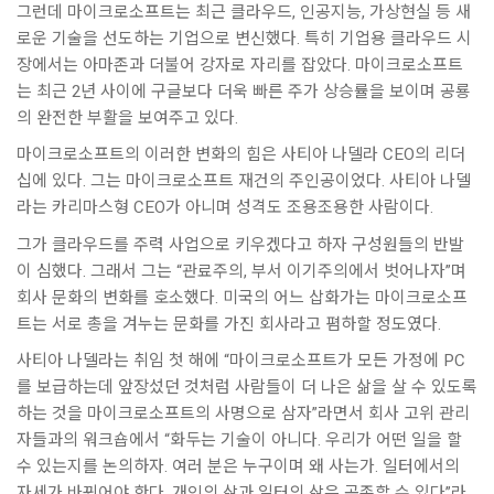
그런데 마이크로소프트는 최근 클라우드, 인공지능, 가상현실 등 새
로운 기술을 선도하는 기업으로 변신했다. 특히 기업용 클라우드 시
장에서는 아마존과 더불어 강자로 자리를 잡았다. 마이크로소프트
는 최근 2년 사이에 구글보다 더욱 빠른 주가 상승률을 보이며 공룡
의 완전한 부활을 보여주고 있다.
마이크로소프트의 이러한 변화의 힘은 사티아 나델라 CEO의 리더
십에 있다. 그는 마이크로소프트 재건의 주인공이었다. 사티아 나델
라는 카리마스형 CEO가 아니며 성격도 조용조용한 사람이다.
그가 클라우드를 주력 사업으로 키우겠다고 하자 구성원들의 반발
이 심했다. 그래서 그는 “관료주의, 부서 이기주의에서 벗어나자”며
회사 문화의 변화를 호소했다. 미국의 어느 삽화가는 마이크로소프
트는 서로 총을 겨누는 문화를 가진 회사라고 폄하할 정도였다.
사티아 나델라는 취임 첫 해에 “마이크로소프트가 모든 가정에 PC
를 보급하는데 앞장섰던 것처럼 사람들이 더 나은 삶을 살 수 있도록
하는 것을 마이크로소프트의 사명으로 삼자”라면서 회사 고위 관리
자들과의 워크숍에서 “화두는 기술이 아니다. 우리가 어떤 일을 할
수 있는지를 논의하자. 여러 분은 누구이며 왜 사는가. 일터에서의
자세가 바뀌어야 한다. 개인의 삶과 일터의 삶은 공존할 수 있다”라