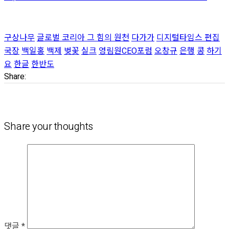
구상나무
글로벌 코리아 그 힘의 원천
다가가
디지털타임스 편집
국장
백일홍
백제
벚꽃
실크
영림원CEO포럼
오창규
은행
콩
하기
요
한글
한반도
Share:
Share your thoughts
댓글
*