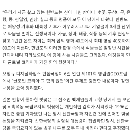
“우리가 지금 살고 있는 한반도는 신이 내린 땅이다. 벚꽃, 구상나무, 은
행, 콩, 천일염, 인삼, 실크 등의 명품이 모두 이 땅에서 나왔다. 한반도
는 해양성 기후와 대륙성 기후가 어우러지고 4대 기압골이 3개월 단위
로 싸움을 벌이는 전쟁터이다. 가뭄, 장마, 태풍, 삭풍 등의 기후 현상도
잦고 1년간 온도 차이는 최저 섭씨 영화 40도에서 최대 영상 40도까지
80도에 이른다. 한반도의 이러한 환경 속에서 식물들은 엄청난 시련을
견디어내며 자라났으며, 이 땅에 사는 사람들도 그러했다. 이것들이 현
재 글로벌 코리아가 가진 힘의 원천이다.”
오창규 디지털타임스 편집국장이 6일 열린 제101회 영림원CEO포럼
에서 “글로벌 코리아 그 힘의 원천”이란 주제로 강연한 내용이다. 강연
내용을 요약 정리했다.
일본 천황이 좋아한 벚꽃은 그 선조인 백제인들이 고향 땅에서 늘 보던
꽃 = 흑석동 국립묘지의 벚꽃에는 개인적인 감회가 서려있다. 1996년
자민련 출입 기자였던 나는 당시 신한국당과 자민련 간에 벌어진 벚꽃
논쟁을 지켜봤다. 신한국당의 김영삼 대통령이 집권하던 당시, 신한국
당은 국립묘지에 있는 벚꽃 나무를 모두 파내 버려야 한다고 주장했다.