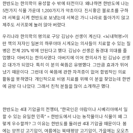
한반도는 한의학이 융성할 수 밖에 터전이다. 왜냐하면 한반도에 나는
5천가지 식물 가운데 1,200가지가 약초이다. 진시황은 불로초를 구하
려 서복을 시켜 한반도로 보냈는데 서복은 가니 나라로 돌아가지 않고
제주도 서귀포에 눌러 앉아 버렸다.
우리나라 한의학의 명의로 구당 김남수 선생이 계신다. <뇌내혁명>이
란 책의 저자인 일본의 하루야마 시게오는 의사들이 치료할 수 있는 질
병은 전체 20% 밖에 안된다고 했다. 김남수 선생은 동경대 의대를 졸
업했다. 아버지는 한의사였다. 아버지에 이어 한의사가 된 김남수 선생
은 대가가 되었다. 특히 이 분의 쑥뜸은 유명했다. 그만큼 효과가 뛰어
났기 때문이다. 그런데 이 쑥뜸에 관한 자격증이 없어 합법적인 의료
활동을 못하였다. 개인적으로 비염 치료를 위해 이 분을 찾았는데 한번
에 금방 다 나았다. 그래서 친척 분들을 많이 소개하곤 했다.
한반도는 4대 기압골의 전쟁터, “한국인은 아랍이나 시베리아에서 일
할 수 있는 유일한 민족” = 한반도에서 나는 농작물이나 식물이 왜 그
렇게 우수할까? 그 이유는 한반도를 둘러싼 4대 기압골 때문이다. 봄
에는 양쯔강 고기압이, 여름에는 북태평양 고기압이, 가을에는 오오츠