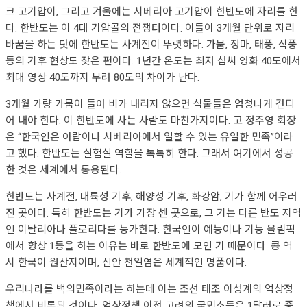
크 고기압이, 그리고 겨울에는 시베리아 고기압이 한반도에 자리를 한
다. 한반도는 이 4대 기압골의 전쟁터이다. 이들이 3개월 단위로 자리
바꿈을 하는 탓에 한반도는 사계절이 뚜렷하다. 가뭄, 장마, 태풍, 삭풍
등의 기후 현상도 잦은 편이다. 1년간 온도는 최저 섭씨 영화 40도에서
최대 영상 40도까지 무려 80도의 차이가 난다.
3개월 가량 가뭄이 들어 비가 내리지 않으면 식물들은 엄청나게 견디
어 내야 한다. 이 한반도에 사는 사람도 마찬가지이다. 고 정주영 회장
은 “한국인은 아랍이나 시베리아에서 일할 수 있는 유일한 민족”이라
고 했다. 한반도는 실험실 역할을 톡톡히 한다. 그래서 여기에서 성공
한 것은 세계에서 통용된다.
한반도는 사계절, 대륙성 기후, 해양성 기후, 화강암, 기가 함께 어우러
진 곳이다. 특히 한반도는 기가 가장 센 곳으로, 그 기는 다른 반도 지역
인 이탈리아나 플로리다를 능가한다. 한국인이 예능이나 기능 올림픽
에서 항상 1등을 하는 이유는 바로 한반도에 모인 기 때문이다. 콩 역
시 한국이 원산지이며, 신안 천일염은 세계적인 명품이다.
우리나라를 백의민족이라는 하는데 이는 조선 태조 이성계의 억상정
책에서 비롯된 것이다. 억상정책 이전 고려의 국민소득은 1달러로 중