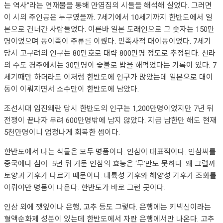
는 역사”라는 연재물을 통해 만엽집의 시들을 해석해 실었다. 그러면
이 시의 주인공은 누구였을까. 7세기에서 10세기까지 한반도에서 일
본으로 건너간 사람들었다. 이른바 일본 도래인으로 그 숫자는 150만
명이었으며 동이족이 주류를 이뤘다. 민족사적 대이동이었다. 7세기
당시 고구려의 인구는 80만호로 대략 800만명 정도로 추정된다. 신라
의 수도 경주에서는 30만명이 숯불로 밥을 해먹었다는 기록이 있다. 7
세기때만 하더라도 이처럼 한반도에 인구가 많았는데 일본으로 대이
동이 이뤄지면서 소수만이 한반도에 남았다.
조선시대 임진왜란 당시 한반도의 인구는 1,200만명이었지만 7년 뒤
전쟁이 끝나자 무려 600만명밖에 남지 않았다. 지금 남한만 해도 현재
5천만명이니 엄청나게 회복한 셈이다.
한반도에서 나는 식물은 모두 명품이다. 인삼이 대표적이다. 인삼씨를
중국에다 심어 5년 뒤 거둔 인삼의 효능은 ‘무’만도 못하다. 왜 그럴까.
토양과 기후가 다르기 때문이다. 대륙성 기후와 해양성 기후가 조화를
이뤄야만 명품이 나온다. 한반도가 바로 그런 곳이다.
인삼 외에 깻잎이나 은행, 고추 등도 그렇다. 은행에는 키넥신이라는
혈액순화제 성분이 있는데 한반도에서 자란 은행에서만 나온다. 고추