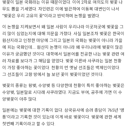
벚꽃이 일본 국화라는 이유 때문이었다. 이어 2차로 여의도의 벚꽃 나
무도 뽑을 기세였다. 자민련은 이에 발끈하여 이동복 대변인이 나서
“벚꽃은 우리 고유의 꽃”이라고 반박하며 논쟁을 벌였다.
이 논쟁을 지켜보면서 왜 일본 사람이 우리나라 이곳저곳에 벚꽃을 그
리 많이 심었는지에 대해 의문을 가졌다. 사실 일본조차 벚꽃은 한국이
원산지라고 인정한 마당에 그리고 일본의 국화는 벚꽃이 아니라 가을
에 피는 국화인데…. 원산지 논쟁이 아니라 왜 우리나라에 벚꽃이 많은
이유가 궁금했던 것이다. 대학에서 일본어를 전공한 나는 벚꽃 관련 여
러 자료를 보다가 그 해답을 얻었다. 벚꽃 이른바 사쿠라는 일본 천황
이 가장 좋아하는 꽃이었다. 천황의 먼 옛날 선조들은 백제인이었다.
그 선조들이 고향 땅에서 늘 보던 꽃이 벚꽃이었던 것이다.
벚꽃의 종류는 왕벚, 수양벚 등 다양한데 천황이 특히 좋아하는 벚꽃은
수양벚, 일본말로 시다래 사쿠라였다. 지금도 부여, 공주에 가면 이 수
양벚꽃이 아주 많다.
일본에는 벚꽃에 대한 기록이 없다. 삼국유사에 승려 총담이 765년 ‘앵
통’이라고 기록한 것이 있는데 이게 바로 벚꽃이다. 벚꽃에 관한 세계
첫번째 기록이라고 할 수 있다.