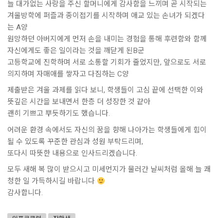
늘 대가없는 사랑을 주신 할머니에게 감사함을 느끼며 곧 시작되는
겨울방학에 퍼즐과 종이접기를 시작하며 애교 있는 손녀가 되겠다
는 A양
원망하던 아버지에게 먼저 손을 내미는 경험을 통해 후련함와 함께
자신에게도 좋은 일이라는 것을 깨닫게 된B군
고등학교에 진학하며 서로 소통할 기회가 줄었지만, 앞으로도 서로
의지하며 자매애를 쌓자고 다짐하는 C양
제출받은 겨울 과제를 읽다 보니, 학생들이 고심 끝에 선택한 이와
뜻깊은 시간을 보내면서 한층 더 성장한 것 같아
괜히 기쁘고 뿌듯하기도 했습니다.
어려운 환경 속에서도 자신의 꿈을 향해 나아가는 학생들에게 힘이
될 수 있도록 꾸준한 관심과 성원 부탁드리며,
또다시 따뜻한 내용으로 인사드리겠습니다.
모두 새해 복 많이 받으시고 미세먼지가 물러간 날씨처럼 올해 늘 쾌
청한 일 가득하시길 바랍니다
감사합니다.