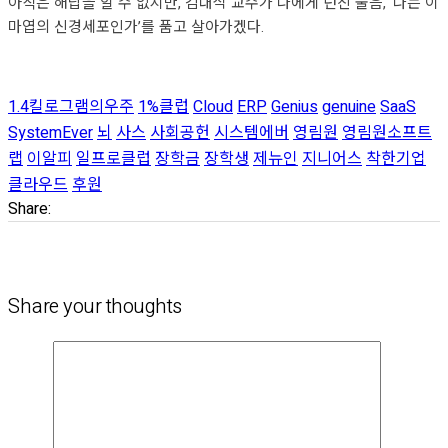
아직은 해답을 알 수 없지만, 김대식 교수가 나에게 던진 물음, ‘나는 이
마엽의 신경세포인가’를 품고 살아가겠다.
1.4킬로그램의우주
1%클럽
Cloud
ERP
Genius
genuine
SaaS
SystemEver
뇌
사스
사회공헌
시스템에버
영림원
영림원소프트
랩
이알피
일프로클럽
장학금
장학생
제뉴인
지니어스
착한기업
클라우드
후원
Share:
Share your thoughts