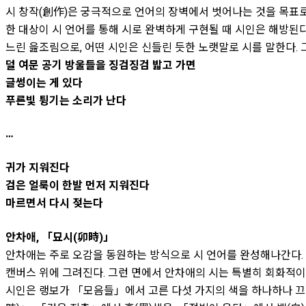
시 창작(創作)은 궁극적으로 언어의 장벽에서 벗어나는 것을 목표로
한 대상이 시 언어를 통해 시로 완벽하게 구현될 때 시인은 해방된다
느린 읊조림으로, 어떤 시인은 신들린 듯한 노랫말로 시를 말한다.
덜 여문 공기 방울들을 징검징검 밟고 가면
글썽이는 게 있다
푸른빛 튕기는 소리가 난다
…
귀가 지워진다
검은 얼룩이 한발 먼저 지워진다
마르면서 다시 젖는다
안차애, 「묘시(卯時)」
안차애는 주로 오감을 동원하는 방식으로 시 언어를 완성해나간다. 
캔버스 위에 그려진다. 그런 면에서 안차애의 시는 특별히 회화적이다
시인은 랭보가 「모음들」에서 고른 다섯 가지의 색을 하나하나 끄집