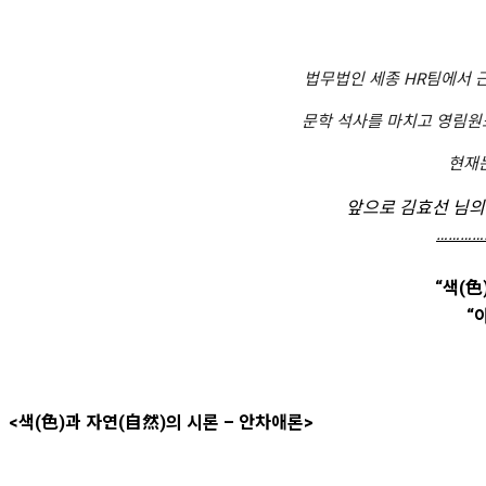
법무법인 세종 HR팀에서 
문학 석사를 마치고 영림원
현재는
앞으로 김효선 님의
…………
“색(色
“
<색(色)과 자연(自然)의 시론 – 안차애론>