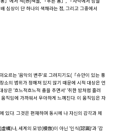
루몽」에서 적(赤)색을, 「푸른 몸」, 「사막에서 잠들
지배 심상이 단 하나의 색채라는 점, 그리고 그중에서
 떠오르는 ‘음악의 변주’로 그려지기도(「슈만이 있는 풍
 장소의 범위가 정해져 있지 않기 때문에 시적 대상은 언
대상은 ‘흐느적흐느적 춤을 추면서’ ‘취한 밤처럼 흘러
의 움직임에 가까워서 우아하게 느껴진다. 이 움직임은 자
에 있다. 그것은 편재하며 동시에 나 자신의 감각과 체
)나, 세계의 모방(模倣)이 아닌 ‘인식(認識)’과 ‘감