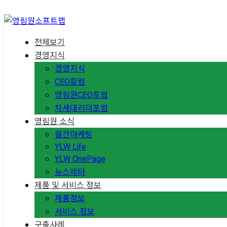
전체보기
경영지식
경영지식
CEO칼럼
영림원CEO포럼
차세대리더포럼
영림원 소식
월간마케팅
YLW Life
YLW OnePage
뉴스레터
제품 및 서비스 정보
제품정보
서비스 정보
구축사례