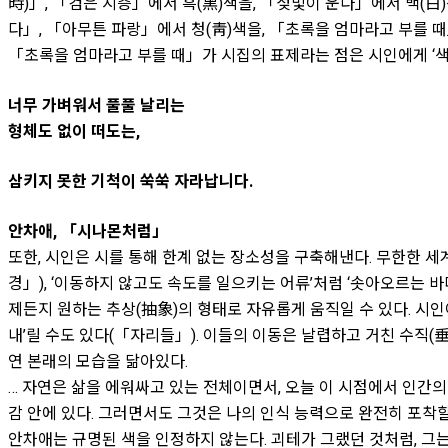
時)」, 「검은 지층」에서 흑(黑)색을, 「젖빛이 운다」에서 백(白
다」, 「아무튼 파랑」에서 청(靑)색을, 「초록을 엄마라고 부를 때
「초록을 엄마라고 부를 때」가 시집의 표제라는 점은 시인에게 ‘색(
너무 가벼워서 풀풀 날리는
형체도 없이 떠도는,
삼키지 못한 기척이 쑥쑥 자라납니다.
안차애, 「시나몬처럼」
또한, 시인은 시를 통해 한계 없는 장소성을 구축해낸다. 무한한 세
경」), ‘이동하지 않고도 속도를 일으키는 어류’처럼 ‘솟아오르는 
제든지 원하는 추상(抽象)의 형태로 자유롭게 움직일 수 있다. 시인
내’릴 수도 있다(「자리들」). 이들의 이동은 날렵하고 거친 수직(
연 본래의 모습을 닮아있다.
… 자연은 삶을 에워싸고 있는 전체이면서, 오늘 이 시점에서 인간의
감 안에 있다. 그러면서도 그것은 나의 인식 능력으로 완전히 포착할 
안차애는 규명된 색을 인정하지 않는다. 괴테가 그랬던 것처럼, 그는 