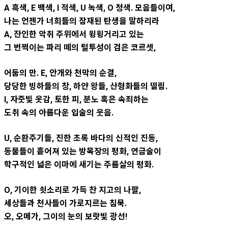
A 흑색, E 백색, I 적색, U 녹색, O 청색. 모음들이여,
나는 언젠가 너희들의 잠재된 탄생을 말하리라
A, 잔인한 악취 주위에서 윙윙거리고 있는
그 번쩍이는 파리 떼의 털투성이 검은 코르셋,
어둠의 만. E, 안개와 천막의 순결,
당당한 빙하들의 창, 하얀 왕들, 산형화들의 떨림.
I, 자줏빛 옷감, 토한 피, 분노 혹은 속죄하는
도취 속의 아름다운 입술의 웃음.
U, 순환주기들, 진한 초록 바다의 신적인 진동,
동물들이 흩어져 있는 방목장의 평화, 연금술이
학구적인 넓은 이마에 새기는 주름살의 평화.
O, 기이한 쇳소리로 가득 찬 지고의 나팔,
세상들과 천사들이 가로지르는 침묵.
오, 오메가, 그이의 눈의 보랏빛 광선!