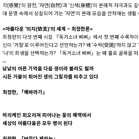
각(感覺)’의 원천, ‘자연(自然)’과 ‘신체(身體)’의 본래적 자극과도
대 문명 속에서 상실되어 가는 ‘자연’의 본래 모습을 안차애는 생활 
<아름다운 ‘의지(依支)’의 세계 – 최정란론>
최정란의 다섯 번째 시집 『독거소녀 삐삐』에서 첫 번째 수록작이 
신이 ‘거절’로 이루어진다고 선언하는가? 왜 ‘수락(受諾)’하지 않고 
‘나’의 희생을 선택하는가? 「독거소녀 삐삐」는 왜 홀로 골목을 떠도
…
낱낱의 아픈 기억을 다음 생이라 불러도 될까
시든 거울이 휘어진 생의 그림자를 비추고 있다
최정란, 「해바라기」
허리케인 회오리쳐 피어나는 꽃의 해역에서
세상의 아름다움은 모두 병이 된다
최정란, 「버뮤다 제라늄」