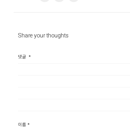
Share your thoughts
댓글
*
이름
*