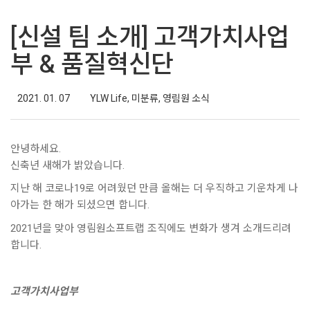
[신설 팀 소개] 고객가치사업
부 & 품질혁신단
2021. 01. 07
YLW Life
,
미분류
,
영림원 소식
안녕하세요.
신축년 새해가 밝았습니다.
지난 해 코로나19로 어려웠던 만큼 올해는 더 우직하고 기운차게 나
아가는 한 해가 되셨으면 합니다.
2021년을 맞아 영림원소프트랩 조직에도 변화가 생겨 소개드리려
합니다.
고객가치사업부